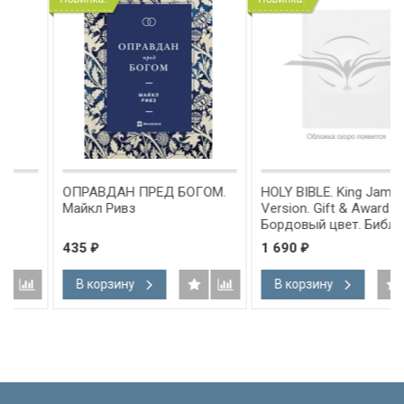
ОПРАВДАН ПРЕД БОГОМ.
HOLY BIBLE. King James
Майкл Ривз
Version. Gift & Award Bible.
Бордовый цвет. Библия
Короля Иакова на
435
1 690
₽
₽
английском языке.
Словарь, карты, закладка,
В корзину
В корзину
подарочная вкладка, слова
Иисуса выделены красным
/200х140/