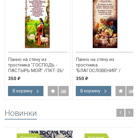
Панно на стену из
Панно на стену из
тростника "ГОСПОДЬ -
тростника
ПАСТЫРЬ МОЙ" /ПКТ-26/
"БЛАГОСЛОВЕНИЯ" /
ПКТ-08/
350
350
₽
₽
В корзину
В корзину
Новинки
Новинка!
Новинка!