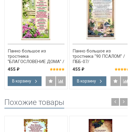
Панно большое из
Панно большое из
тростника
тростника "90 ПСАЛОМ" /
"БЛАГОСЛОВЕНИЕ ДОМА" /
ПББ-07/
ПББ-10/
455
455
₽
₽
В корзину
В корзину
Похожие товары