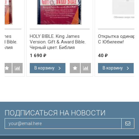
HOLY BIBLE. King James
Открытка одинарная 10x15
.
Version. Gift & Award Bible.
С Юбилеем!
Черный цвет. Библия
Короля Иакова на
1 690
40
₽
₽
английском языке.
,
Словарь, карты, закладка,
В корзину
В корзину
ова
подарочная вкладка, слова
ым
Иисуса выделены красным
/200х140/
ПОДПИСАТЬСЯ НА НОВОСТИ