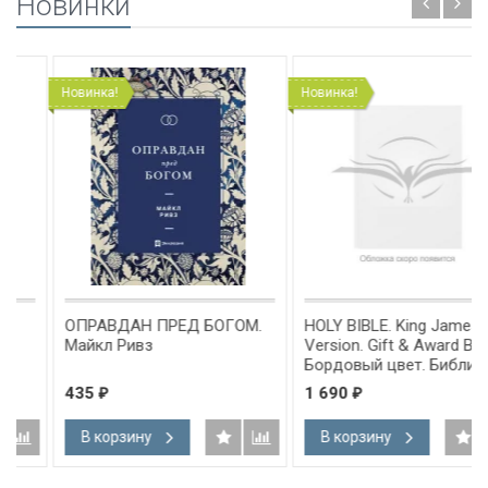
Новинки
Новинка!
Новинка!
ОПРАВДАН ПРЕД БОГОМ.
HOLY BIBLE. King James
Майкл Ривз
Version. Gift & Award Bible.
Бордовый цвет. Библия
Короля Иакова на
435
1 690
₽
₽
английском языке.
Словарь, карты, закладка,
В корзину
В корзину
подарочная вкладка, слова
Иисуса выделены красным
/200х140/