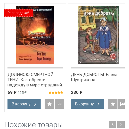
Распродажа!
ДОЛИНОЮ СМЕРТНОЙ
ДЕНЬ ДОБРОТЫ. Елена
ТЕНИ. Как обрести
Шустрякова
надежду в мире страданий.
Карл Виланд и Кен Хэм
69
230
125
₽
₽
₽
В корзину
В корзину
Похожие товары