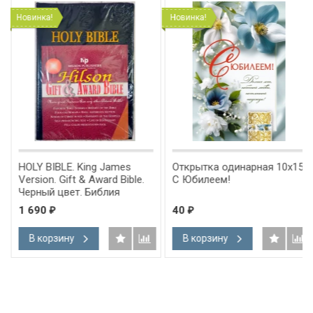
Новинка!
Новинка!
HOLY BIBLE. King James
Открытка одинарная 10x15:
Version. Gift & Award Bible.
С Юбилеем!
Черный цвет. Библия
Короля Иакова на
1 690
40
₽
₽
английском языке.
Словарь, карты, закладка,
В корзину
В корзину
подарочная вкладка, слова
Иисуса выделены красным
/200х140/