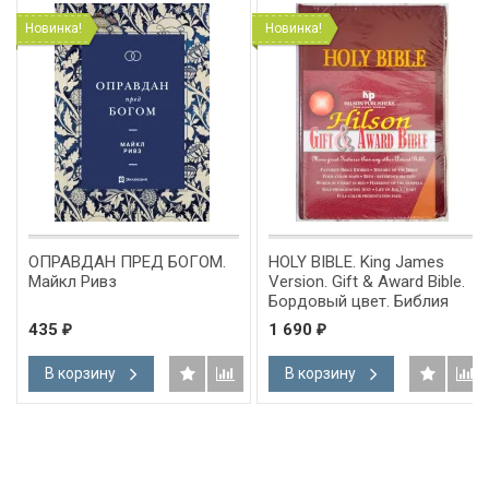
Новинка!
Новинка!
ОПРАВДАН ПРЕД БОГОМ.
HOLY BIBLE. King James
Майкл Ривз
Version. Gift & Award Bible.
Бордовый цвет. Библия
Короля Иакова на
435
1 690
₽
₽
английском языке.
Словарь, карты, закладка,
В корзину
В корзину
подарочная вкладка, слова
Иисуса выделены красным
/200х140/