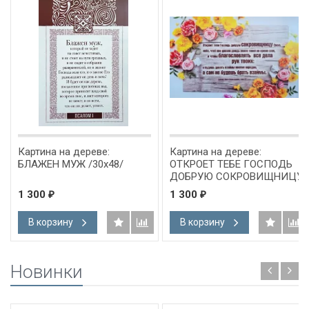
Картина на дереве:
Картина на дереве:
БЛАЖЕН МУЖ /30х48/
ОТКРОЕТ ТЕБЕ ГОСПОДЬ
ДОБРУЮ СОКРОВИЩНИЦУ
СВОЮ /30х48/
1 300
1 300
₽
₽
В корзину
В корзину
Новинки