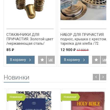
СТАКАНЧИКИ ДЛЯ
НАБОР ДЛЯ ПРИЧАСТИЯ:
ПРИЧАСТИЯ. Золотой цвет
поднос, крышка с крестом,
/нержавеющая сталь/
тарелка для хлеба /72
стаканчика/
85
12 900
17 500
₽
₽
₽
В корзину
В корзину
Новинки
Новинка!
Новинка!