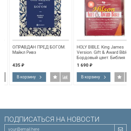
ОПРАВДАН ПРЕД БОГОМ.
HOLY BIBLE. King James
Майкл Ривз
Version. Gift & Award Bible.
Бордовый цвет. Библия
Короля Иакова на
435
1 690
₽
₽
английском языке.
Словарь, карты, закладка,
В корзину
В корзину
подарочная вкладка, слова
Иисуса выделены красным
/200х140/
ПОДПИСАТЬСЯ НА НОВОСТИ