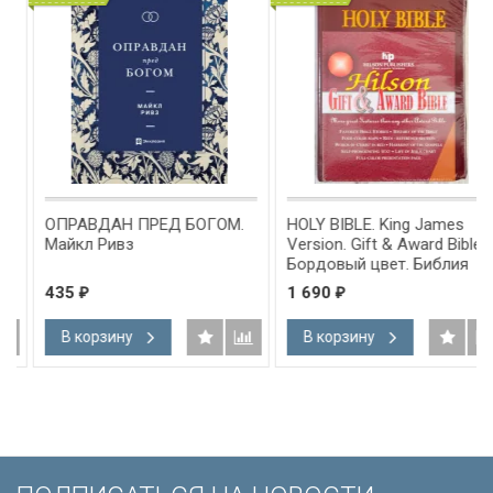
ОПРАВДАН ПРЕД БОГОМ.
HOLY BIBLE. King James
Майкл Ривз
Version. Gift & Award Bible.
Бордовый цвет. Библия
Короля Иакова на
435
1 690
₽
₽
английском языке.
Словарь, карты, закладка,
В корзину
В корзину
подарочная вкладка, слова
Иисуса выделены красным
/200х140/