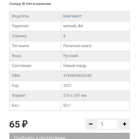
Склад:
Нет в наличии
Издатель:
Благовест
Переплет:
мягкий, А4
Cтраниц:
8
Тип книги:
Печатная книга
Язык:
Русский
Состояние:
Новый товар
ISBN:
9789856853343
Год:
2021
Формат:
210 x 297 мм
Вес:
50 г
65
₽
Сообщить о поступлении