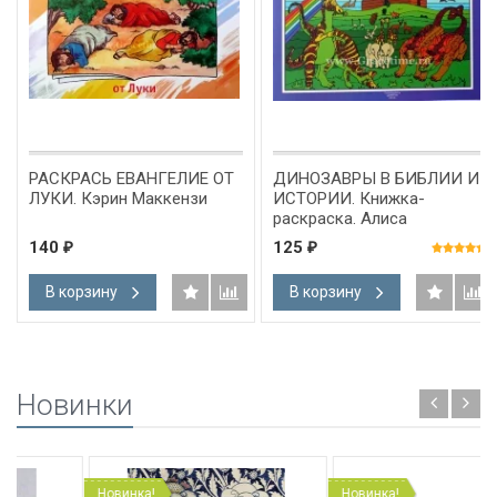
РАСКРАСЬ ЕВАНГЕЛИЕ ОТ
ДИНОЗАВРЫ В БИБЛИИ И
ЛУКИ. Кэрин Маккензи
ИСТОРИИ. Книжка-
раскраска. Алиса
Банковская
140
125
₽
₽
В корзину
В корзину
Новинки
Новинка!
Новинка!