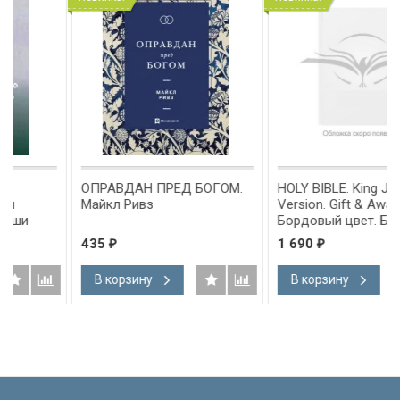
ОПРАВДАН ПРЕД БОГОМ.
HOLY BIBLE. King James
Майкл Ривз
Version. Gift & Award Bible.
Бордовый цвет. Библия
Короля Иакова на
435
1 690
₽
₽
английском языке.
Словарь, карты, закладка,
В корзину
В корзину
подарочная вкладка, слова
Иисуса выделены красным
/200х140/