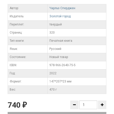
Автор:
Чарльз Сперджен
Издатель:
Золотой город
Переплет:
твердый
Cтраниц:
320
Тип книги:
Печатная книга
Язык:
Русский
Состояние:
Новый товар
ISBN:
978-966-2640-75-5
Год:
2022
Формат:
147*207*23 мм
Вес:
470 г
740
₽