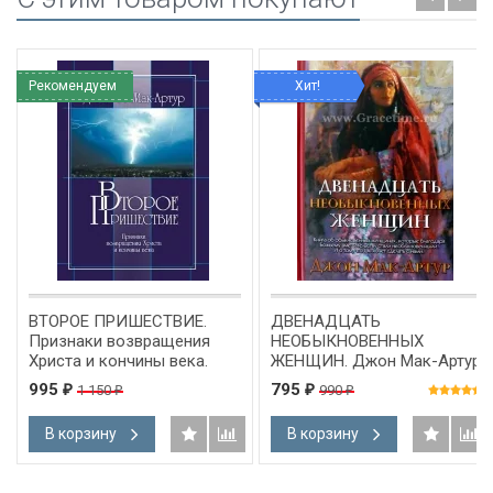
Рекомендуем
Хит!
ВТОРОЕ ПРИШЕСТВИЕ.
ДВЕНАДЦАТЬ
Признаки возвращения
НЕОБЫКНОВЕННЫХ
Христа и кончины века.
ЖЕНЩИН. Джон Мак-Артур
Джон Мак-Артур
995
795
1 150
990
₽
₽
₽
₽
В корзину
В корзину