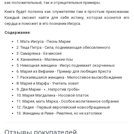
как положительный, так и отрицательные примеры.
Книга будет полезна как служителям там и простым прихожанам.
Каждый сможет найти для себя истину, которая коснется его
сердца и поможет в его познании Иисуса.
Содержание:
1. Мать Иисуса - Песнь Марии
2. Теща Петра - Сила, поднимающая обессиленного
3. Самарянка - Ее миссия
4. Хананеянка - Маленькие псы
5. Немощная женщина - Иисус поднимает скорченных
6. Мария из Вифании - Пример для любящих Христа
7. Раскаявшаяся женщина - Милостивое высвобождение
8. Мария и Марфа - Учитель зовет
9. Две Марии - «…Напротив гроба»
10. Мария Магдалина - Носовой платок
11. Мария, мать Марка - Особое молитвенное собрание
12. Лидия - Первый европейский новообращенный
13. Женщины в Риме - Римляне, но не католики
Отзывы покупателей