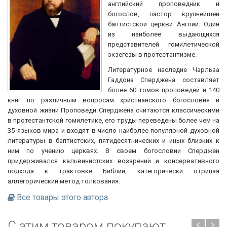
английский проповедник и
богослов, пастор крупнейшей
баптистской церкви Англии. Один
из наиболее выдающихся
представителей гомилетической
экзегезы в протестантизме.
Литературное наследие Чарльза
Гаддона Сперджена составляет
более 60 томов проповедей и 140
книг по различным вопросам христианского богословия и
духовной жизни Проповеди Сперджена считаются классическими
в протестантской гомилетике, его труды переведены более чем на
35 языков мира и входят в число наиболее популярной духовной
литературы в баптистских, пятидесятнических и иных близких к
ним по учению церквях. В своем богословии Сперджен
придерживался кальвинистских воззрений и консервативного
подхода к трактовке Библии, категорически отрицая
аллегорический метод толкования.
Все товары этого автора
C этим товаром покупают