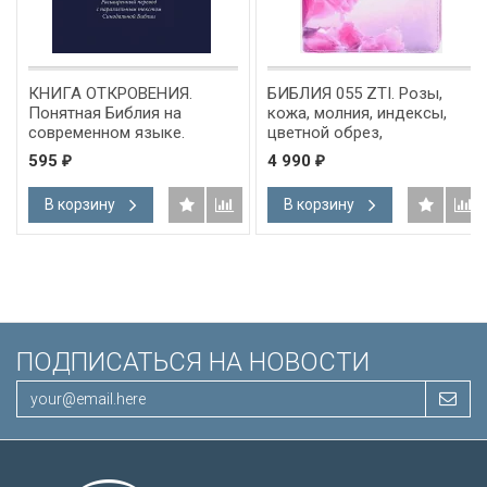
КНИГА ОТКРОВЕНИЯ.
БИБЛИЯ 055 ZTI. Розы,
Понятная Библия на
кожа, молния, индексы,
современном языке.
цветной обрез,
Расширенный перевод с
параллельные места,
595
4 990
₽
₽
параллельным текстом
закладки /220х145/
Синодальной Библии
В корзину
В корзину
ПОДПИСАТЬСЯ НА НОВОСТИ