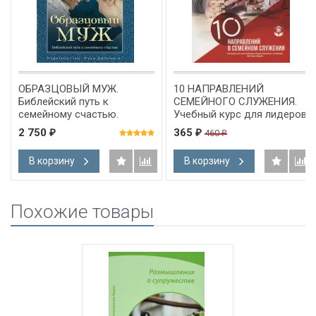
ОБРАЗЦОВЫЙ МУЖ.
10 НАПРАВЛЕНИЙ
Библейский путь к
СЕМЕЙНОГО СЛУЖЕНИЯ.
семейному счастью.
Учебный курс для лидеров
Стюарт Скотт
отдела семейного
2 750
365
460
₽
₽
₽
служения местных общин
В корзину
В корзину
Похожие товары