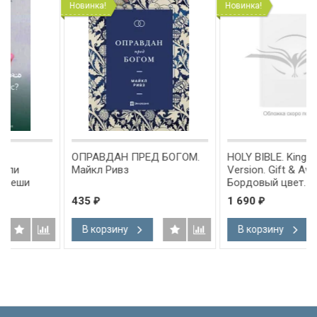
Новинка!
Новинка!
ОПРАВДАН ПРЕД БОГОМ.
HOLY BIBLE. King James
Майкл Ривз
Version. Gift & Award Bible.
Бордовый цвет. Библия
Короля Иакова на
435
1 690
₽
₽
английском языке.
Словарь, карты, закладка,
В корзину
В корзину
подарочная вкладка, слова
Иисуса выделены красным
/200х140/