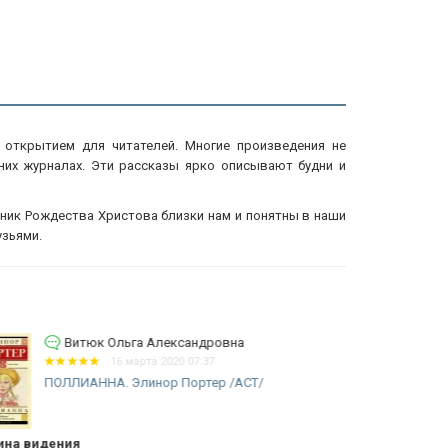
 открытием для читателей. Многие произведения не
них журналах. Эти рассказы ярко описывают будни и
дник Рождества Христова близки нам и понятны в наши
узьями.
Волков Олег Юрьевич
13 марта 2019 10:05
ВЛАСТЕЛИН КОЛЕЦ. Джон Р.Р.
П
Толкин
Э
личная книга.
Очень полез