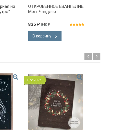
рная из
ОТКРОВЕННОЕ ЕВАНГЕЛИЕ.
Подставка под гор
утро"
Мэтт Чандлер
"Этот день сотвор
Господь" №2
835
245
840
₽
₽
₽
В корзину
В корзину
Новинка!
Новинка!