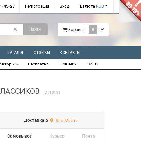
01-45-27
Регистрация
Вход
Валюта
RUB
Найти
Корзина
0
0
₽
КАТАЛОГ
ОТЗЫВЫ
КОНТАКТЫ
Авторы
Бесплатно
Новинки
SALE!
КЛАССИКОВ
ID#13132
Доставка в
Эль-Монте
Самовывоз
Курьер
Почта