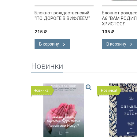
ственский
Блокнот рождественский
Блокнот рождес
"ПО ДОРОГЕ В ВИФЛЕЕМ"
А6 "ВАМ РОДИ
ХРИСТОС!"
215
135
₽
₽
В корзину
В корзину
Новинки
Новинка!
Новинка!