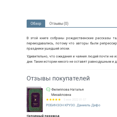
Обзор
Отзывы (0)
В этой книге собраны рождественские рассказы та
переиздавались, потому что авторы были репрессир
праздники ушедшей эпохи.
Удивительно, что ожидания и чаяния людей почти не 
дни. Такие истории никого не оставят равнодушным и 
Отзывы покупателей
Сидоренко Елена
12 апреля 2022 05:11
ЦВЕТЫ ДЛЯ ЭЛДЖЕРОНА. Киз
фо
Дэниел
Цветы для Элджернона