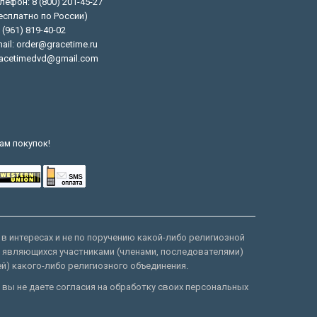
лефон: 8 (800) 201-45-27
есплатно по России)
 (961) 819-40-02
ail: order@gracetime.ru
acetimedvd@gmail.com
ам покупок!
 в интересах и не по поручению какой-либо религиозной
е являющихся участниками (членами, последователями)
ей) какого-либо религиозного объединения.
 вы не даете согласия на обработку своих персональных