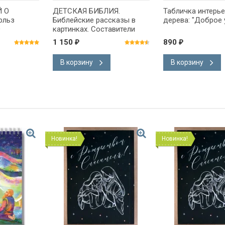
Й О
ДЕТСКАЯ БИБЛИЯ.
Табличка интерье
рльз
Библейские рассказы в
дерева: "Доброе 
D
картинках. Составители
Борислав Арапович и Вера
1 150
890
₽
₽
Маттелмяки
В корзину
В корзину
Новинка!
Новинка!