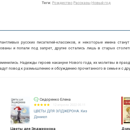
Теги:
Рождество
Рассказы
Новый год
лантливых русских писателей-классиков, и некоторые имена станут
ованы и попали под запрет, другие остались лишь в старых столет
изменились. Надежды героев накануне Нового года, их молитвы в праз
дадут повод к размышлению и обсуждению прочитанного в семье и с др
Витюк Ольга Александровна
16 марта 2020 07:37
ПОЛЛИАННА. Элинор Портер /АСТ/
Долина видения
От