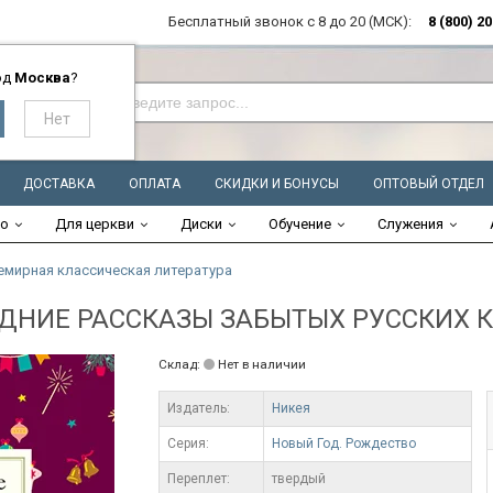
Бесплатный звонок с 8 до 20 (МСК):
8 (800) 2
од
Москва
?
ДОСТАВКА
ОПЛАТА
СКИДКИ И БОНУСЫ
ОПТОВЫЙ ОТДЕЛ
во
Для церкви
Диски
Обучение
Служения
емирная классическая литература
ДНИЕ РАССКАЗЫ ЗАБЫТЫХ РУССКИХ 
Склад:
Нет в наличии
Издатель:
Никея
Серия:
Новый Год. Рождество
Переплет:
твердый