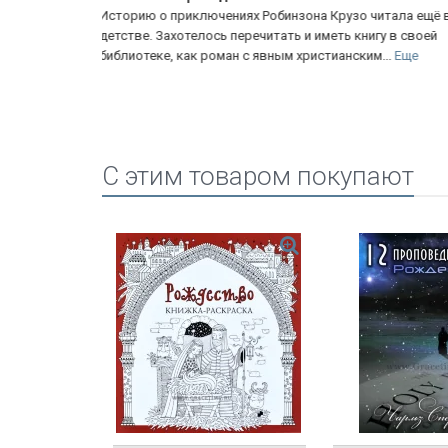
читала ещё в
Впервые знакомлюсь с данным произведением.
игу в своей
Незаметно просидела до 2ч ночи, забыв о том, что р
м...
Еще
вставать на работу)) необычный сюжет. Простое но..
Еще
C этим товаром покупают