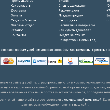
Преимущества
Библии
Те
Как заказать
Спецпредложения
(б
Доставка
Рекомендуем
+7
Оплата
Лидеры продаж
Em
Скидки и бонусы
Распродажа
gr
Оптовый отдел
Бесплатные материалы
Каталог
Как купить дешевле?
Контакты
Скидка за отзыв!
Рождество и Новый Год
е заказы любым удобным для Вас способом! Без комиссии! Приятных В
ные на сайте gracetime.ru, распространяются в коммерческих целях, не
рмации о вероучении какой-либо религиозной организации среди лиц, н
целях вовлечения этих лиц в состав участников (членов, последовател
етителей нашего сайта в соответствии с
официальной политикой.
Если
данных, вам необходимо покинуть наш сайт.