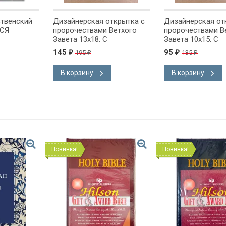
твенский
Дизайнерская открытка с
Дизайнерская от
ЛСЯ
пророчествами Ветхого
пророчествами В
Завета 13x18: С
Завета 10x15: С
Рождеством Спасителя!
Рождеством Спас
145
95
195
135
₽
₽
₽
₽
В корзину
В корзину
Новинка!
Новинка!