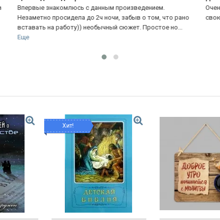
Очень красивые и мудрые молитвы,можно обогатить
За
ано
свою молитвенную жизнь
по
.
Хит!