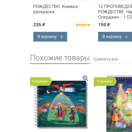
РУДНЫЕ
РОЖДЕСТВО. Книжка-
12 ПРОПОВЕДЕ
ие
раскраска
РОЖДЕСТВЕ. Ча
отив
Сперджен - 1 C
иданий.
235
150
₽
₽
Харрис
В корзину
В корзину
Похожие товары
Новинка!
Новинка!