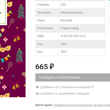
Cтраниц:
320
Тип книги:
Печатная книга
Язык:
Русский
Состояние:
Новый товар
ISBN:
978-5-907457-26-3
Год:
2021
Вес:
300 г
665
₽
Сообщить о поступлении
Добавить в отложенные покупки
Добавить к сравнению товаров
Категории:
Всемирная классическая литература