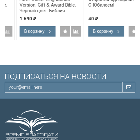
Version. Gift & Award Bible.
С Юбилеем!
Черный цвет. Библия
Короля Иакова на
1 690
40
₽
₽
английском языке.
Словарь, карты, закладка,
В корзину
В корзину
подарочная вкладка, слова
Иисуса выделены красным
/200х140/
ПОДПИСАТЬСЯ НА НОВОСТИ