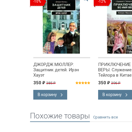
-10%
-12%
ШАЯ РЫБА.
ДЖОРДЖ МЮЛЛЕР:
ПРИКЛЮЧЕНИЕ 
Защитник детей. Ирэн
ВЕРЫ. Служение
ая игрушка
Хауэт
Тейлора в Китае
Маккензи
350
350
385
396
₽
₽
₽
₽
В корзину
В корзину
Похожие товары