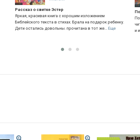
Почему Ной выбрал голубя
Р
Подарила книгу племяннику, который только учится
Р
ку.
читать. Шрифт прекрасный, иллюстрации очень хороши
у
и изложение Библейского текста для ребенка...
Еще
з