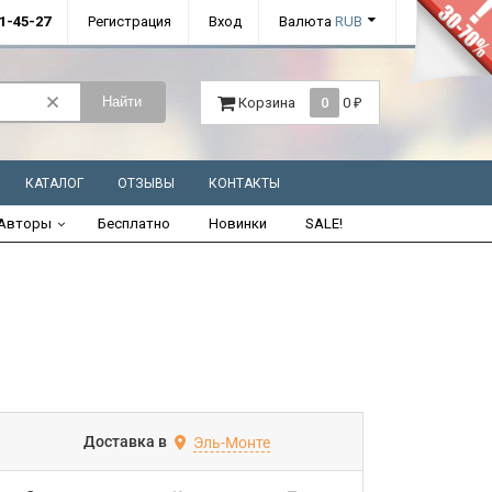
01-45-27
Регистрация
Вход
Валюта
RUB
Найти
Корзина
0
0
₽
КАТАЛОГ
ОТЗЫВЫ
КОНТАКТЫ
Авторы
Бесплатно
Новинки
SALE!
Доставка в
Эль-Монте