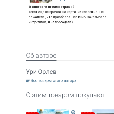
Рассказ о свитке Эстер
 . Не
Яркая, красивая книга с хорошим изложением
зывала
Библейского текста в стихах. Брала на подарок ребен
Дети остались довольны. прочитана в тот же...
Еще
Об авторе
Ури Орлев
Все товары этого автора
C этим товаром покупают