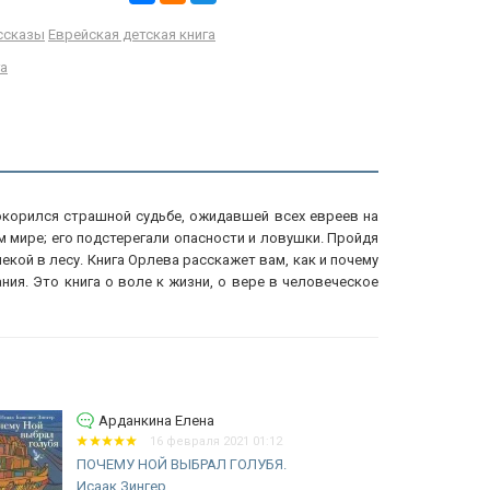
ссказы
Еврейская детская книга
га
покорился страшной судьбе, ожидавшей всех евреев на
мире; его подстерегали опасности и ловушки. Пройдя
кой в лесу. Книга Орлева расскажет вам, как и почему
ия. Это книга о воле к жизни, о вере в человеческое
Гуч Любовь Дмитриевна
15 октября 2020 08:15
РАССКАЗЫ ДЛЯ ДЕТЕЙ. Исаак
Башевис Зингер