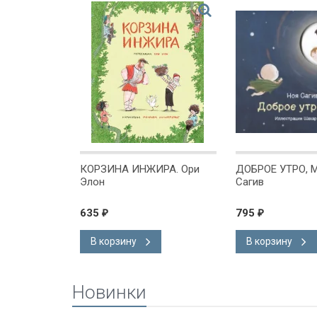
Ь...
КОРЗИНА ИНЖИРА. Ори
ДОБРОЕ УТРО, М
ед-вавниках.
Элон
Сагив
з
635
795
₽
₽
В корзину
В корзину
Новинки