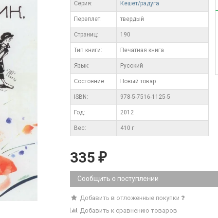
Серия:
Кешет/радуга
Переплет:
твердый
Cтраниц:
190
Тип книги:
Печатная книга
Язык:
Русский
Состояние:
Новый товар
ISBN:
978-5-7516-1125-5
Год:
2012
Вес:
410 г
335
₽
Сообщить о поступлении
Добавить в отложенные покупки
Добавить к сравнению товаров