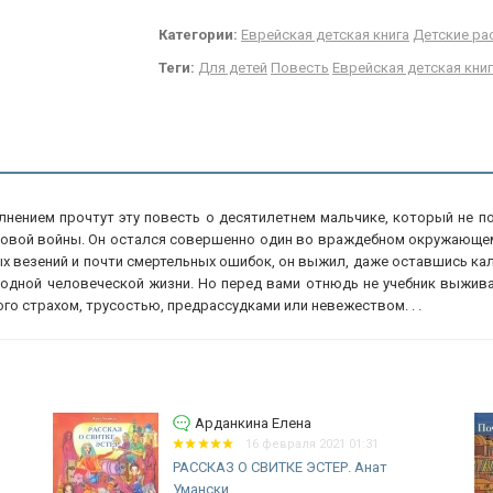
Категории:
Еврейская детская книга
Детские ра
Теги:
Для детей
Повесть
Еврейская детская кни
лнением прочтут эту повесть о десятилетнем мальчике, который не 
овой войны. Он остался совершенно один во враждебном окружающем 
 везений и почти смертельных ошибок, он выжил, даже оставшись кале
одной человеческой жизни. Но перед вами отнюдь не учебник выживан
го страхом, трусостью, предрассудками или невежеством. . .
Арданкина Елена
16 февраля 2021 01:12
ПОЧЕМУ НОЙ ВЫБРАЛ ГОЛУБЯ.
Исаак Зингер