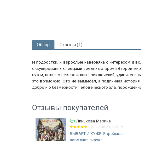
Обзор
Отзывы (1)
И подростки, и взрослые наверняка с интересом и во
оккупированных немцами землях во время Второй мир
путем, полным невероятных приключений, удивительных
это возможно. Это не вымысел, а подлинная история 
добро и о безмерности человеческого зла, порожденно
Отзывы покупателей
Арданкина Елена
:19
16 февраля 2021 01:31
кая
РАССКАЗ О СВИТКЕ ЭСТЕР. Анат
Умански