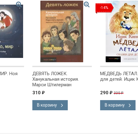
-14%
ИР. Ноя
ДЕВЯТЬ ЛОЖЕК.
МЕДВЕДЬ ЛЕТАЛ.
Ханукальная история.
для детей. Ицик 
Марси Штилерман
310
290
335
₽
₽
₽
В корзину
В корзину