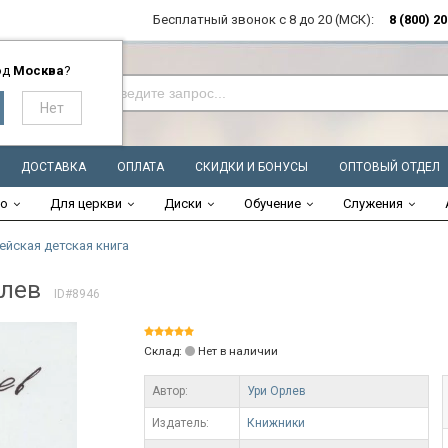
Бесплатный звонок с 8 до 20 (МСК):
8 (800) 2
од
Москва
?
ДОСТАВКА
ОПЛАТА
СКИДКИ И БОНУСЫ
ОПТОВЫЙ ОТДЕЛ
во
Для церкви
Диски
Обучение
Служения
ейская детская книга
рлев
ID#8946
Склад:
Нет в наличии
Автор:
Ури Орлев
Издатель:
Книжники