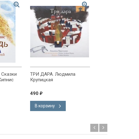
-21%
 Сказки
ТРИ ДАРА. Людмила
ПРОСТОЙ ГОРОХ 
Кипнис
Крупицкая
ЧУДЕСНАЯ ТРУБКА
Людмила Крупицк
490
490
615
₽
₽
₽
В корзину
В корзину