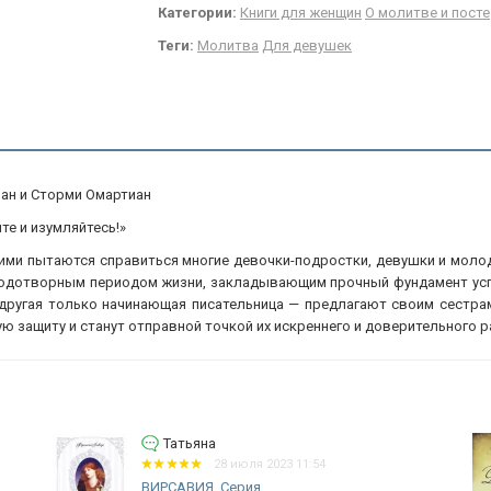
Категории:
Книги для женщин
О молитве и посте
Теги:
Молитва
Для девушек
ан и Сторми Омартиан
е и изумляйтесь!»
ними пытаются справиться многие девочки-подростки, девушки и мол
дотворным периодом жизни, закладывающим прочный фундамент успеш
а другая только начинающая писательница — предлагают своим сестра
 защиту и станут отправной точкой их искреннего и доверительного р
Татьяна
Жаворонк
28 июля 2023 11:54
2 и
ИРСАВИЯ. Серия
ТЫСЯЧА ДАРО