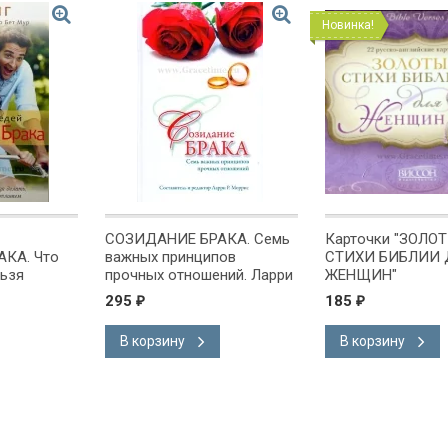
Новинка!
СОЗИДАНИЕ БРАКА. Семь
Карточки "ЗОЛО
КА. Что
важных принципов
СТИХИ БИБЛИИ 
льзя
прочных отношений. Ларри
ЖЕНЩИН"
чешь быть
Р. Моррис
295
185
₽
₽
Янг
В корзину
В корзину