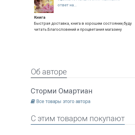
ответ на...
&q
га
Отзыв
рая доставка, книга в хорошем состоянии,буду
Прочла все кни
ть.Благословений и процветания магазину
для себя неко
&quot;прячутся
Об авторе
Сторми Омартиан
Все товары этого автора
C этим товаром покупают