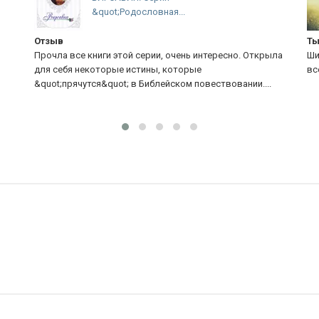
uot;Родословная...
жизнью здесь 
Тысяча даров!
ги этой серии, очень интересно. Открыла
Шикарная, стоящая книга
торые истины, которые
всем к прочтению!
&quot; в Библейском повествовании....