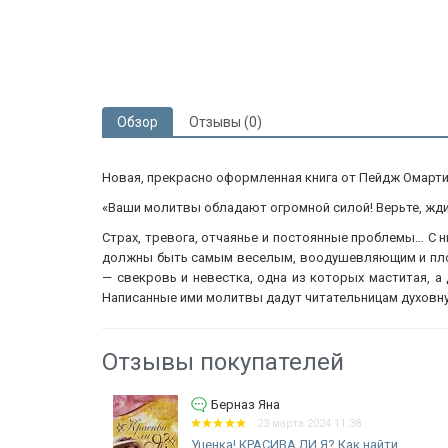
Обзор
Отзывы (0)
Новая, прекрасно оформленная книга от Пейдж Омарти
«Ваши молитвы обладают огромной силой! Верьте, ждит
Страх, тревога, отчаянье и постоянные проблемы… С 
должны быть самым веселым, воодушевляющим и пло
— свекровь и невестка, одна из которых маститая, 
Написанные ими молитвы дадут читательницам духовную
Отзывы покупателей
Берназ Яна
23 марта 2024 11:38
Уценка! КРАСИВА ЛИ Я? Как найти
В