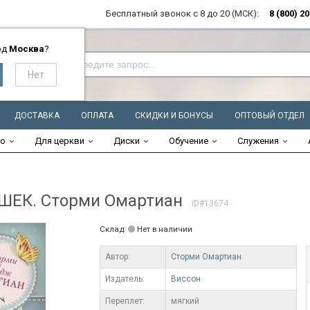
Бесплатный звонок с 8 до 20 (МСК):
8 (800) 2
од
Москва
?
ДОСТАВКА
ОПЛАТА
СКИДКИ И БОНУСЫ
ОПТОВЫЙ ОТДЕЛ
во
Для церкви
Диски
Обучение
Служения
ЕК. Сторми Омартиан
ID#13674
Склад:
Нет в наличии
Автор:
Сторми Омартиан
Издатель:
Виссон
Переплет:
мягкий