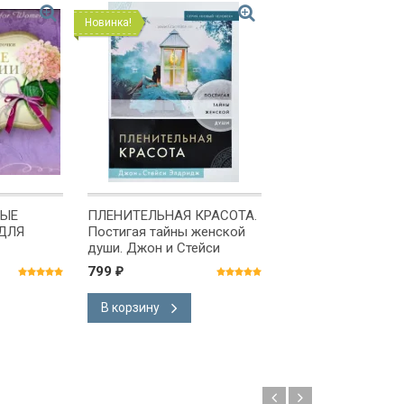
Новинка!
ТЫЕ
ПЛЕНИТЕЛЬНАЯ КРАСОТА.
МУЖЧИНА И ЖЕН
ДЛЯ
Постигая тайны женской
Наслаждаясь разл
души. Джон и Стейси
Ларри Крабб
Элдридж
799
560
₽
₽
В корзину
В корзину