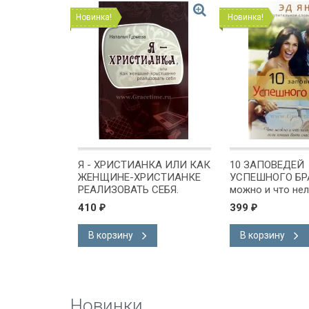
Новинка!
Новинка!
ОЙ. 11
Я - ХРИСТИАНКА ИЛИ КАК
10 ЗАПОВЕДЕЙ
й, которые
ЖЕНЩИНЕ-ХРИСТИАНКЕ
УСПЕШНОГО БРА
лые парни.
РЕАЛИЗОВАТЬ СЕБЯ.
можно и что не
Кларенс
Наталья Гурмеза
делать, если хо
410
399
₽
₽
счастливым. Эд 
В корзину
В корзину
Новинки