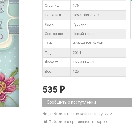
Cтраниц:
176
Тип книги:
Печатная книга
Язык:
Русский
Состояние:
Новый товар
ISBN:
978-5-905913-73-0
Год:
2014
Формат:
165 × 114 × 8
Вес:
125 г
535
₽
Сообщить о поступлении
Добавить в отложенные покупки
Добавить к сравнению товаров