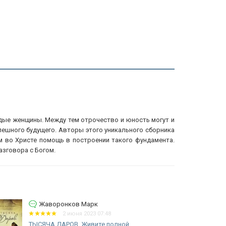
одые женщины. Между тем отрочество и юность могут и
ного будущего. Авторы этого уникального сборника
м во Христе помощь в построении такого фундамента.
азговора с Богом.
ов Марк
Штрах Юлия Конста
юня 2023 07:48
2 мая 2023 19:
В. Живите полной
НАПОЛНИ ТРЕВОЖНОЕ 