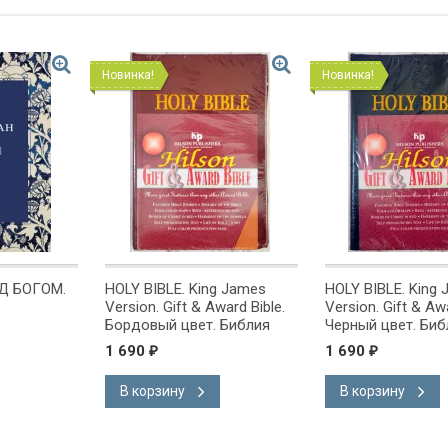
Новинка!
Новинка!
ОГОМ.
HOLY BIBLE. King James
HOLY BIBLE. King Jam
Version. Gift & Award Bible.
Version. Gift & Award B
Бордовый цвет. Библия
Черный цвет. Библия
Короля Иакова на
Короля Иакова на
1 690
1 690
₽
₽
английском языке.
английском языке.
Словарь, карты, закладка,
Словарь, карты, закл
В корзину
В корзину
подарочная вкладка, слова
подарочная вкладка,
Иисуса выделены красным
Иисуса выделены кр
/200х140/
/200х140/