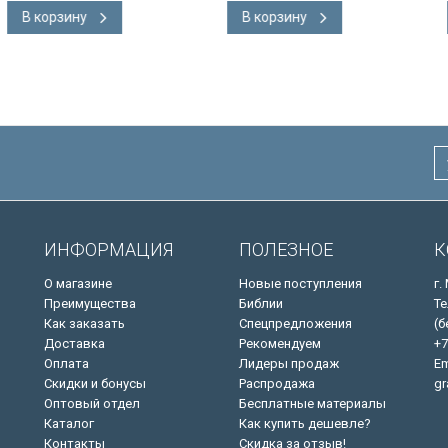
 закладка,
Словарь, карты, закладка,
В корзину
В корзину
адка, слова
подарочная вкладка, слова
ны красным
Иисуса выделены красным
/200х140/
ИНФОРМАЦИЯ
ПОЛЕЗНОЕ
К
О магазине
Новые поступления
г.
Преимущества
Библии
Те
Как заказать
Спецпредложения
(б
Доставка
Рекомендуем
+7
Оплата
Лидеры продаж
Em
Скидки и бонусы
Распродажа
gr
Оптовый отдел
Бесплатные материалы
Каталог
Как купить дешевле?
Контакты
Скидка за отзыв!