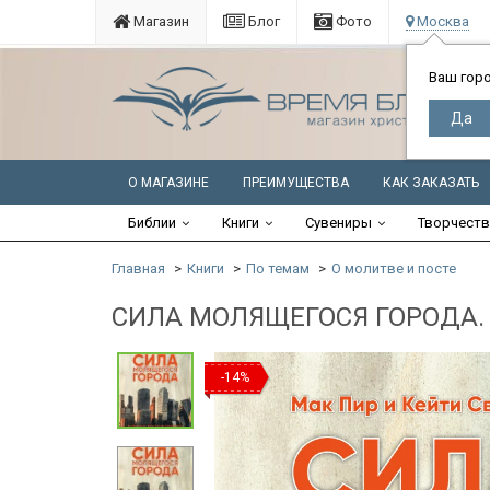
Магазин
Блог
Фото
Москва
Ваш гор
О МАГАЗИНЕ
ПРЕИМУЩЕСТВА
КАК ЗАКАЗАТЬ
Библии
Книги
Сувениры
Творчест
Главная
Книги
По темам
О молитве и посте
СИЛА МОЛЯЩЕГОСЯ ГОРОДА. М
-14%