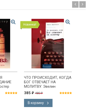
Новинка!
Новинка!
Я
ЧТО ПРОИСХОДИТ, КОГДА
НЕ ОСТАВЛЯЙ СВ
ДАНИЕ
БОГ ОТВЕЧАЕТ НА
ДОМА! О ценности
остер
МОЛИТВУ. Эвелин
мышления. Мигель
Кристенсон
Нуньес
385
199
480
₽
₽
₽
В корзину
В корзину