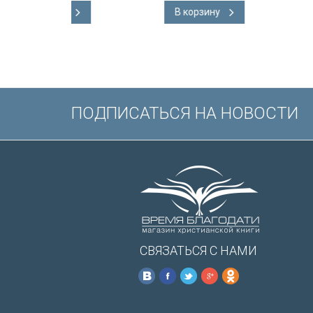
Словарь, карты,
В корзину
В корзину
подарочная вкл
Иисуса выделе
/200х140/
ПОДПИСАТЬСЯ НА НОВОСТИ
СВЯЗАТЬСЯ С НАМИ