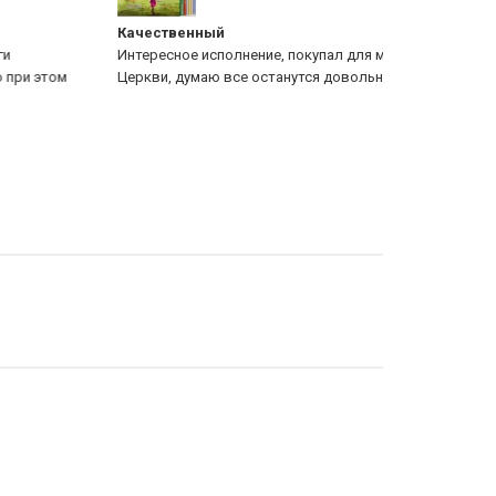
чественный
Качественн
тересное исполнение, покупал для молодежи из
Интересное 
ркви, думаю все останутся довольны)
Церкви, дум