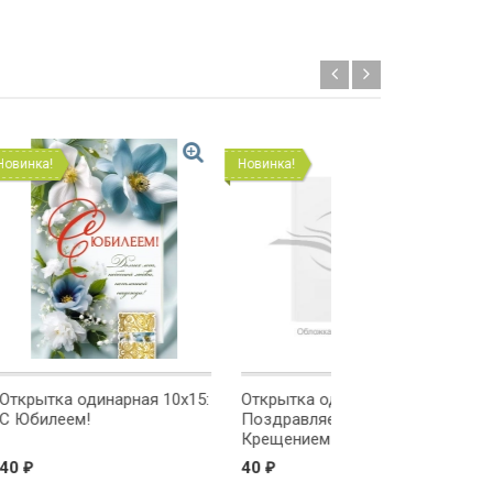
Новинка!
Новинка!
ая 10x15:
Открытка одинарная 10x15:
Открытка одинарна
Поздравляем с
Поздравляем!
Крещением!
40
40
₽
₽