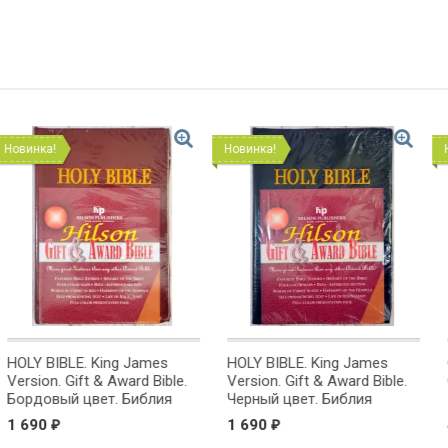
Новинка!
Новинка!
g James
HOLY BIBLE. King James
Открытка одинарн
ward Bible.
Version. Gift & Award Bible.
С Юбилеем!
 Библия
Черный цвет. Библия
на
Короля Иакова на
1 690
40
₽
₽
ке.
английском языке.