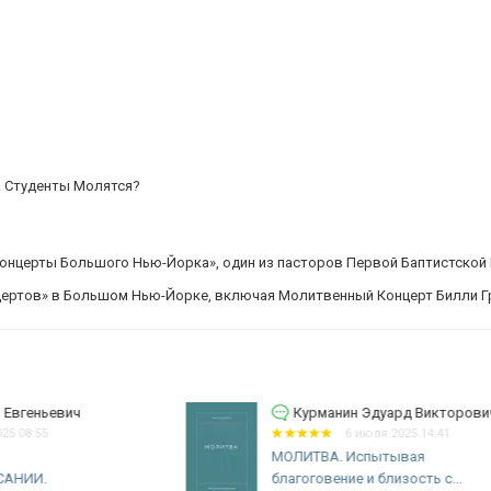
а Студенты Молятся?
Концерты Большого Нью-Йорка», один из пасторов Первой Баптистской
цертов» в Большом Нью-Йорке, включая Молитвенный Концерт Билли Грэ
Курманин Эдуард Викторович
6 июля 2025 14:41
МОЛИТВА. Испытывая
благоговение и близость с...