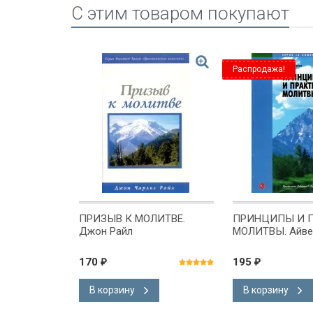
C этим товаром покупают
Распродажа!
ЛИТВЕ И
ПРИЗЫВ К МОЛИТВЕ.
ПРИНЦИПЫ И 
ЯХ О
Джон Райл
МОЛИТВЫ. Айве
ОВОМ.
170
195
₽
₽
В корзину
В корзину