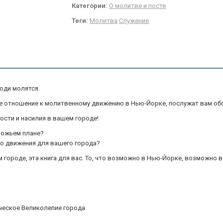
Категории:
О молитве и посте
Теги:
Молитва
Служение
люди молятся.
ое отношение к молитвенному движению в Нью-Йорке, послужат вам об
сти и насилия в вашем городе!
 Божьем плане?
го движения для вашего города?
городе, эта книга для вас. То, что возможно в Нью-Йорке, возможно в
ческое Великолепие города