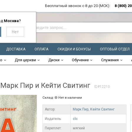
Бесплатный звонок с 8 до 20 (МСК):
8 (800) 2
од
Москва
?
ДОСТАВКА
ОПЛАТА
СКИДКИ И БОНУСЫ
ОПТОВЫЙ ОТДЕЛ
во
Для церкви
Диски
Обучение
Служения
арк Пир и Кейти Свитинг
ID#12210
Склад:
Нет в наличии
Автор:
Марк Пир,
Кейти Свитинг
Издатель:
clc
Переплет:
мягкий