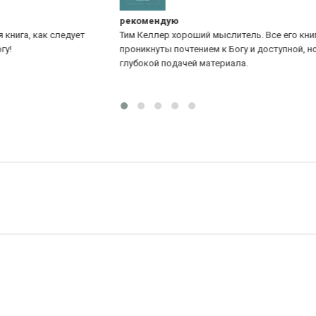
рекомендую
Ка
Тим Келлер хороший мыслитель. Все его книги
Ин
проникнуты почтением к Богу и доступной, но при этом
Це
глубокой подачей материала.