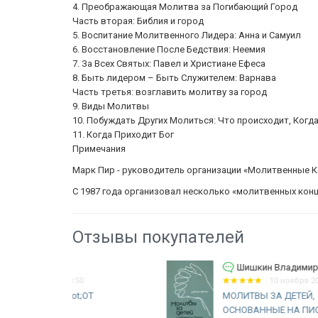
4. Преображающая Молитва за Погибающий Город
Часть вторая: Библия и город
5. Воспитание Молитвенного Лидера: Анна и Самуил
6. Восстановление После Бедствия: Неемия
7. За Всех Святых: Павел и Христиане Ефеса
8. Быть лидером – Быть Служителем: Варнава
Часть третья: возглавить молитву за город
9. Виды Молитвы
10. Побуждать Других Молиться: Что происходит, Когд
11. Когда Приходит Бог
Примечания
Марк Пир - руководитель организации «Молитвенные 
С 1987 года организовал несколько «молитвенных кон
Отзывы покупателей
Шишкин Владимир Евгеньевич
10 ноября 2025 08:55
ОТ
МОЛИТВЫ ЗА ДЕТЕЙ,
ОСНОВАННЫЕ НА ПИСАНИИ.