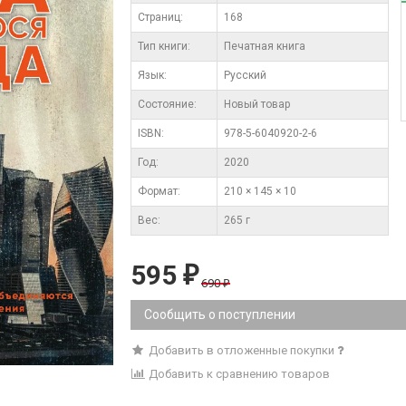
Cтраниц:
168
Тип книги:
Печатная книга
Язык:
Русский
Состояние:
Новый товар
ISBN:
978-5-6040920-2-6
Год:
2020
Формат:
210 × 145 × 10
Вес:
265 г
595
₽
690
₽
Сообщить о поступлении
Добавить в отложенные покупки
Добавить к сравнению товаров