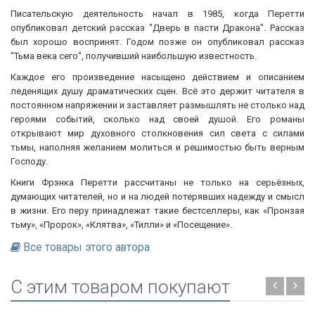
Писательскую деятельность начал в 1985, когда Перетти
опубликовал детский рассказ "Дверь в пасти Дракона". Рассказ
был хорошо воспринят. Годом позже он опубликовал рассказ
"Тьма века сего", получивший наибольшую известность.
Каждое его произведение насыщено действием и описанием
леденящих душу драматических сцен. Всё это держит читателя в
постоянном напряжении и заставляет размышлять не столько над
героями событий, сколько над своей душой. Его романы
открывают мир духовного столкновения сил света с силами
тьмы, наполняя желанием молиться и решимостью быть верным
Господу.
Книги Фрэнка Перетти рассчитаны не только на серьёзных,
думающих читателей, но и на людей потерявших надежду и смысл
в жизни. Его перу принадлежат такие бестселлеры, как «Пронзая
тьму», «Пророк», «Клятва», «Тилли» и «Посещение».
Все товары этого автора
C этим товаром покупают