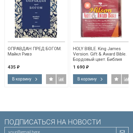
ОПРАВДАН ПРЕД БОГОМ.
HOLY BIBLE. King James
Майкл Ривз
Version. Gift & Award Bible.
Бордовый цвет. Библия
Короля Иакова на
435
1 690
₽
₽
английском языке.
Словарь, карты, закладка,
В корзину
В корзину
подарочная вкладка, слова
Иисуса выделены красным
/200х140/
ПОДПИСАТЬСЯ НА НОВОСТИ