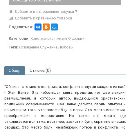
Добавить в отложенные покупки
Добавить к сравнению товаров
Поделиться:
Категории:
Христианская жизнь
О церкви
Теги:
Освящение
Служение
Любовь
Обзор
Отзывы (0)
"Община - это место конфликта; конфликта внутри каждого из нас"
- Жан Ванье. Эта небольшая книга представляет две лекции-
размышления, в которых автор, выдающийся христианский
подвижник современности Жан Ванье делится своим опытом и
пониманием того, что такое община веры. Это место исцеления,
преображения и возрастания. Но также это место, где
открывается вся тьма, весь гнев, зависть и бунт, скрытые в наших
сердцах. Это место боли, неизбежных потерь и конфликта. Но