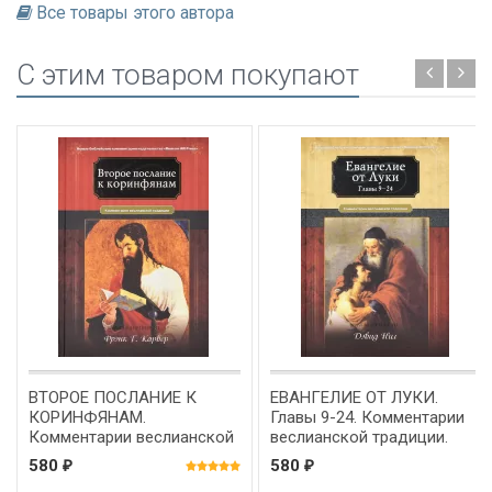
Все товары этого автора
C этим товаром покупают
ВТОРОЕ ПОСЛАНИЕ К
ЕВАНГЕЛИЕ ОТ ЛУКИ.
КОРИНФЯНАМ.
Главы 9-24. Комментарии
Комментарии веслианской
веслианской традиции.
традиции. Фрэнк Карвер
Дэвид Нил
580
580
₽
₽