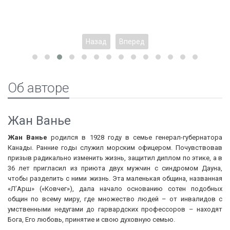
Назад
Вперед
Об авторе
Жан Ванье
Жан Ванье
родился в 1928 году в семье генерал-губернатора
Канады. Ранние годы служил морским офицером. Почувствовав
призыв радикально изменить жизнь, защитил диплом по этике, а в
36 лет пригласил из приюта двух мужчин с синдромом Дауна,
чтобы разделить с ними жизнь. Эта маленькая община, названная
«Л’Арш» («Ковчег»), дала начало основанию сотен подобных
общин по всему миру, где множество людей – от инвалидов с
умственными недугами до гарвардских профессоров – находят
Бога, Его любовь, принятие и свою духовную семью.