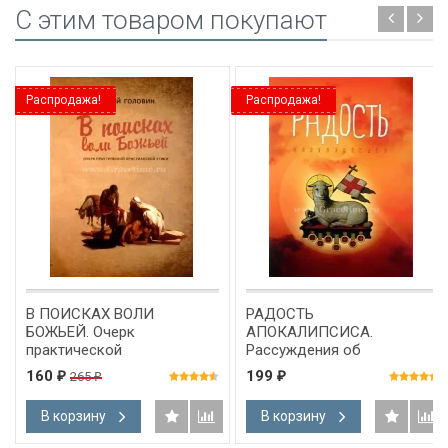
C этим товаром покупают
Распродажа!
Распродажа!
В ПОИСКАХ ВОЛИ
РАДОСТЬ
БОЖЬЕЙ. Очерк
АПОКАЛИПСИСА.
практической
Рассуждения об
христианской этики. Сергей
Откровении. Сергей
160
199
265
₽
₽
₽
Головин
Головин
В корзину
В корзину