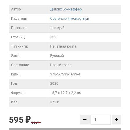
Автор:
Дитрих Бонхеффер
Издатель:
Сретенский монастырь
Переплет:
твердый
Cтраниц:
352
Тип книги:
Печатная книга
Язык:
Русский
Состояние:
Новый товар
ISBN:
978-5-7533-1639-4
Год:
2020
Формат:
18,7 х 12,7 х 2,2 см
Вес:
372 г
595
₽
660
₽