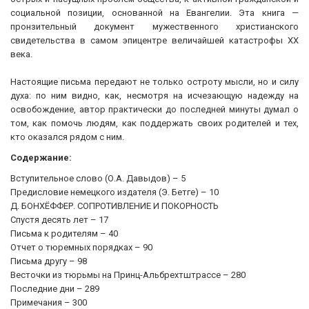
социальной позиции, основанной на Евангелии. Эта книга —
пронзительный документ мужественного христианского
свидетельства в самом эпицентре величайшей катастрофы XX
века.
Настоящие письма передают не только остроту мысли, но и силу
духа: по ним видно, как, несмотря на исчезающую надежду на
освобождение, автор практически до последней минуты думал о
том, как помочь людям, как поддержать своих родителей и тех,
кто оказался рядом с ним.
Содержание:
Вступительное слово (О.А. Давыдов) – 5
Предисловие немецкого издателя (Э. Бетге) – 10
Д. БОНХЁФФЕР. СОПРОТИВЛЕНИЕ И ПОКОРНОСТЬ
Спустя десять лет – 17
Письма к родителям – 40
Отчет о тюремных порядках – 90
Письма другу – 98
Весточки из тюрьмы на Принц-Альбрехтштрассе – 280
Последние дни – 289
Примечания – 300