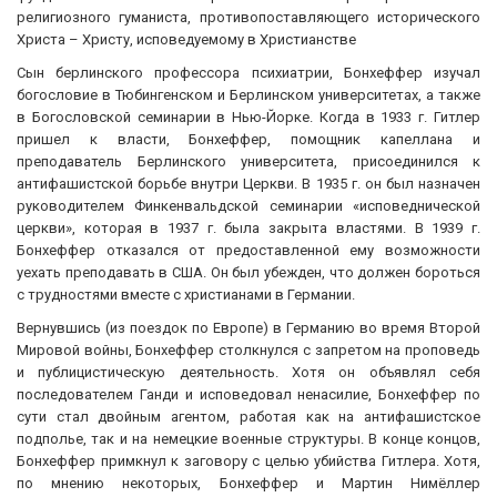
религиозного гуманиста, противопоставляющего исторического
Христа – Христу, исповедуемому в Христианстве
Сын берлинского профессора психиатрии, Бонхеффер изучал
богословие в Тюбингенском и Берлинском университетах, а также
в Богословской семинарии в Нью-Йорке. Когда в 1933 г. Гитлер
пришел к власти, Бонхеффер, помощник капеллана и
преподаватель Берлинского университета, присоединился к
антифашистской борьбе внутри Церкви. В 1935 г. он был назначен
руководителем Финкенвальдской семинарии «исповеднической
церкви», которая в 1937 г. была закрыта властями. В 1939 г.
Бонхеффер отказался от предоставленной ему возможности
уехать преподавать в США. Он был убежден, что должен бороться
с трудностями вместе с христианами в Германии.
Вернувшись (из поездок по Европе) в Германию во время Второй
Мировой войны, Бонхеффер столкнулся с запретом на проповедь
и публицистическую деятельность. Хотя он объявлял себя
последователем Ганди и исповедовал ненасилие, Бонхеффер по
сути стал двойным агентом, работая как на антифашистское
подполье, так и на немецкие военные структуры. В конце концов,
Бонхеффер примкнул к заговору с целью убийства Гитлера. Хотя,
по мнению некоторых, Бонхеффер и Мартин Нимёллер