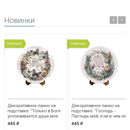
Новинки
Новинка!
Новинка!
Декоративное панно на
Декоративное панно на
подставке: "Только в Боге
подставке: "Господь -
успокаивается душа моя:
Пастырь мой; я ни в чем не
от Него спасение мое" Пс
буду нуждаться" Пс 22:1
445
445
₽
₽
61:2