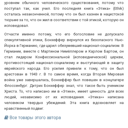
уровнем обычного человеческого существования, потому что
поступал так, как учил. Его последняя книга «Этика» (Ethik)
осталась незаконченной, потому что он был казнен в нацистской
тюрьме за то, что он жил в соответствии с той этикой, которую он
исповедовал.
Отчасти именно потому, что его богословие не допускало
спекулятивной этики, Бонхеффер вернулся из безопасного Нью-
Йорка в Германию, где царил обезумевший национал-социализм. В
Германии, вместе с Мартином Нимёллером и Карлом Бартом, он
стал лидером Конфессиональной (исповеднической) церкви,
противостоящей национал-социализму и выступающей в защиту
еврейского народа. Его усилия привели к тому, что он был
арестован в 1943 г. В то самое время, когда Вторая Мировая
война уже завершалась, Бонхеффер был повешен в концлагере
Флоссенбург. Дитрих Бонхеффер знал, что такое быть учеником
Христа. То, что написано им в «Этике», имеет ценность для всех
людей, независимо от их исповедания. «Этика»» написана
человеком твердых убеждений. Эта книга вдохновляет на
нравственный подвиг.
Все товары этого автора