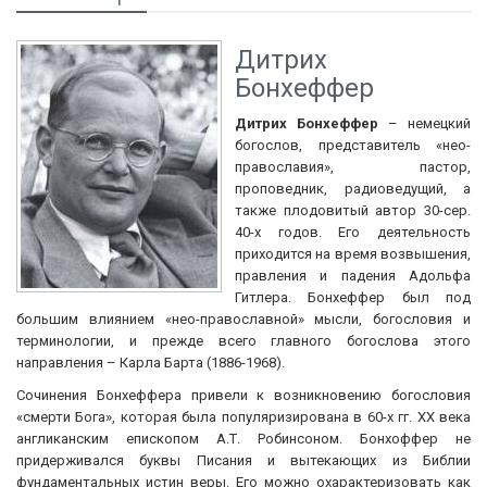
Дитрих
Бонхеффер
Дитрих Бонхеффер
– немецкий
богослов, представитель «нео-
православия», пастор,
проповедник, радиоведущий, а
также плодовитый автор 30-сер.
40-х годов. Его деятельность
приходится на время возвышения,
правления и падения Адольфа
Гитлера. Бонхеффер был под
большим влиянием «нео-православной» мысли, богословия и
терминологии, и прежде всего главного богослова этого
направления – Карла Барта (1886-1968).
Сочинения Бонхеффера привели к возникновению богословия
«смерти Бога», которая была популяризирована в 60-х гг. XX века
англиканским епископом А.Т. Робинсоном. Бонхоффер не
придерживался буквы Писания и вытекающих из Библии
фундаментальных истин веры. Его можно охарактеризовать как