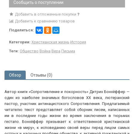
Сообщить о поступлении
Добавить в отложенные покупки
Добавить к сравнению товаров
Поделиться:
Категории:
Христианская жизнь
История
Теги:
Общество
Война
Вера
Письма
Обзор
Отзывы (0)
Автор книги «Сопротивление и покорность» Дитрих Бонхёффер —
один из наиболее значимых богословов XX века, лютеранский
пастор, участник антинацистского Сопротивления. Предлагаемый
читателю текст представляет собой сборник писем, написанных
им в последние годы жизни во время заключения в тюрьмах
гестапо. Бонхёффер призывает к ответственной христианской
жизни «в миру», к исповеданию своей веры перед лицом самых
острых и насущных проблем общества, к активной гражданской и