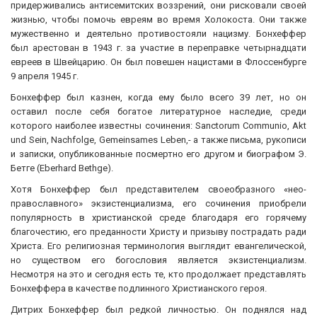
придерживались антисемитских воззрений, они рисковали своей
жизнью, чтобы помочь евреям во время Холокоста. Они также
мужественно и деятельно противостояли нацизму. Бонхеффер
был арестован в 1943 г. за участие в переправке четырнадцати
евреев в Швейцарию. Он был повешен нацистами в Флоссенбурге
9 апреля 1945 г.
Бонхеффер был казнен, когда ему было всего 39 лет, но он
оставил после себя богатое литературное наследие, среди
которого наиболее известны сочинения: Sanctorum Communio, Akt
und Sein, Nachfolge, Gemeinsames Leben,- а также письма, рукописи
и записки, опубликованные посмертно его другом и биографом Э.
Бетге (Eberhard Bethge).
Хотя Бонхеффер был представителем своеобразного «нео-
православного» экзистенциализма, его сочинения приобрели
популярность в христианской среде благодаря его горячему
благочестию, его преданности Христу и призыву пострадать ради
Христа. Его религиозная терминология выглядит евангелической,
но существом его богословия является экзистенциализм.
Несмотря на это и сегодня есть те, кто продолжает представлять
Бонхеффера в качестве подлинного Христианского героя.
Дитрих Бонхеффер был редкой личностью. Он поднялся над