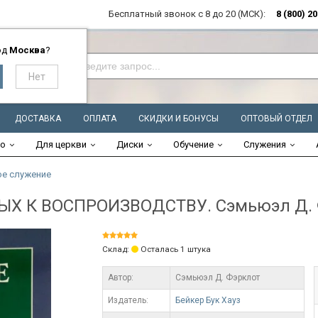
Бесплатный звонок с 8 до 20 (МСК):
8 (800) 2
од
Москва
?
ДОСТАВКА
ОПЛАТА
СКИДКИ И БОНУСЫ
ОПТОВЫЙ ОТДЕЛ
во
Для церкви
Диски
Обучение
Служения
е служение
ЫХ К ВОСПРОИЗВОДСТВУ. Сэмьюэл Д. 
Склад:
Осталась 1 штука
Автор:
Сэмьюэл Д. Фэрклот
Издатель:
Бейкер Бук Хауз