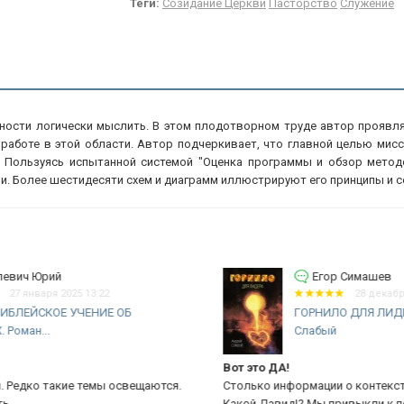
Теги:
Созидание Церкви
Пасторство
Служение
ности логически мыслить. В этом плодотворном труде автор проявля
 работе в этой области. Автор подчеркивает, что главной целью мис
. Пользуясь испытанной системой "Оценка программы и обзор метод
и. Более шестидесяти схем и диаграмм иллюстрируют его принципы и с
Егор Симашев
28 декабря 2024 19:54
ГОРНИЛО ДЛЯ ЛИДЕРА. Андрей
Слабый
Вот это ДА!
Рв
.
Столько информации о контексте я ещё не получал.
Кн
Какой Давид!? Мы привыкли к победителю Голиафа, к
хр