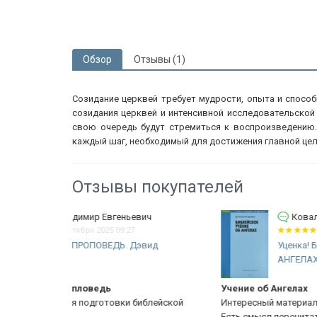
Обзор
Отзывы (1)
Созидание церквей требует мудрости, опыта и способ
созидания церквей и интенсивной исследовательской
свою очередь будут стремиться к воспроизведению
каждый шаг, необходимый для достижения главной цел
Отзывы покупателей
вич
Ковалевич Юрий
27 января 2025 13:22
эвид
Уценка! БИБЛЕЙСКОЕ УЧЕНИЕ ОБ
АНГЕЛАХ. Роман...
Учение об Ангелах
иблейской
Интересный материал. Редко такие темы освещаются
Есть смысл перечитать