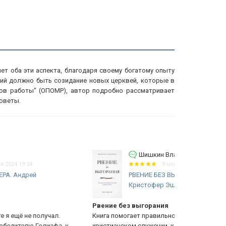
ет оба эти аспекта, благодаря своему богатому опыту
сий должно быть созидание новых церквей, которые в
ов работы" (ОПОМР), автор подробно рассматривает
оветы.
Шишкин Владимир Евгеньевич
9 ноября 2024 12:11
РВЕНИЕ БЕЗ ВЫГОРАНИЯ.
Кристофер Эш
ение без выгорания
Проповедь
ига помогает правильно расставить акценты в
Одна из немн
истианском служении, как служить другим с радостью
Ветхому Зав