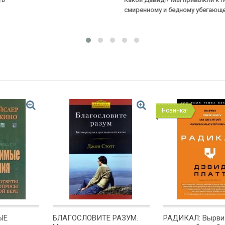
смиренному и бедному убегающему от Саула, к...
Еще
и 
Новинка!
ЫЕ
БЛАГОСЛОВИТЕ РАЗУМ.
РАДИКАЛ: Вырви