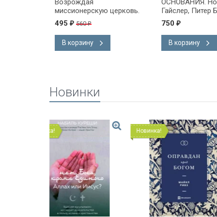
УДЫ. Лукас
Возрождая
ОСНОВАНИЯ. Но
миссионерскую церковь.
Гайслер, Питер 
Алан Хирш
495
750
560
₽
₽
₽
В корзину
В корзину
Новинки
Новинка!
Новинка!