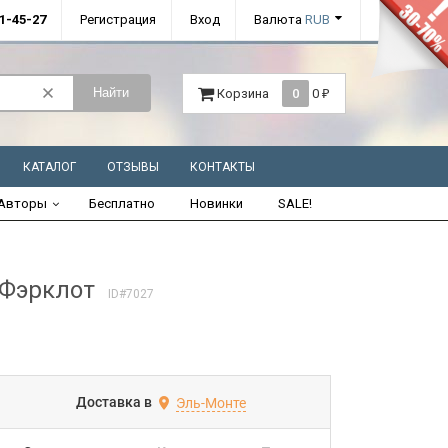
01-45-27
Регистрация
Вход
Валюта
RUB
Найти
Корзина
0
0
₽
КАТАЛОГ
ОТЗЫВЫ
КОНТАКТЫ
Авторы
Бесплатно
Новинки
SALE!
Фэрклот
ID#7027
Доставка в
Эль-Монте