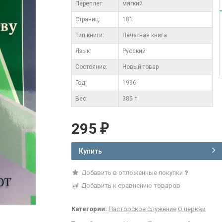
Переплет:
мягкий
Cтраниц:
181
Тип книги:
Печатная книга
Язык:
Русский
Состояние:
Новый товар
Год:
1996
Вес:
385 г
295
₽
Купить
Добавить в отложенные покупки
Добавить к сравнению товаров
Категории:
Пасторское служение
О церкви