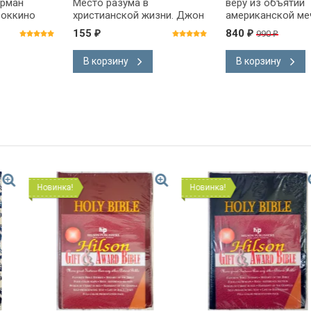
рман
Место разума в
веру из объятий
Боккино
христианской жизни. Джон
американской ме
Стотт
Дэвид Платт
155
840
990
₽
₽
₽
В корзину
В корзину
Новинка!
Новинка!