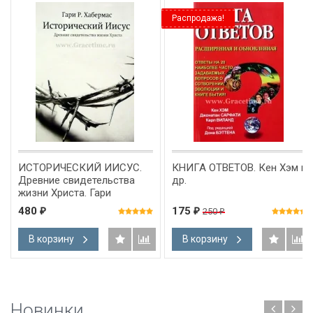
Распродажа!
ИСТОРИЧЕСКИЙ ИИСУС.
КНИГА ОТВЕТОВ. Кен Хэм и
Древние свидетельства
др.
жизни Христа. Гари
Хабермас
480
175
250
₽
₽
₽
В корзину
В корзину
Новинки