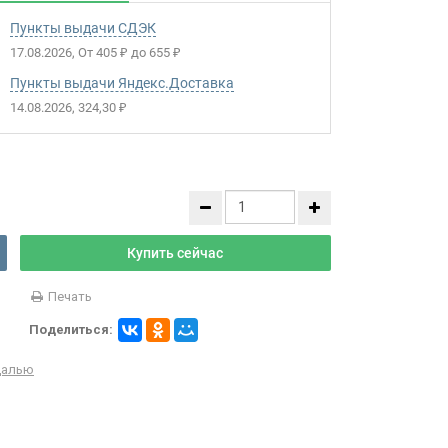
Пункты выдачи СДЭК
17.08.2026
От
405
до
655
₽
₽
Пункты выдачи Яндекс.Доставка
14.08.2026
324,30
₽
Купить сейчас
Печать
Поделиться:
далью