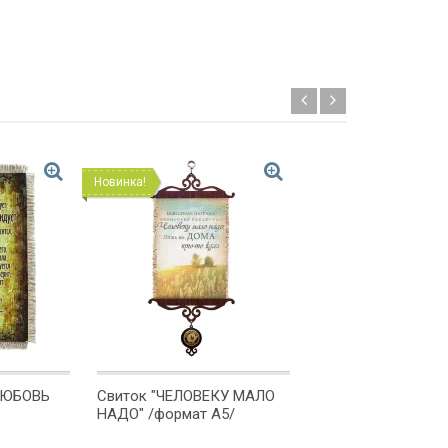
Новинка!
Новинка!
"ЛЮБОВЬ
Свиток "ЧЕЛОВЕКУ МАЛО
Свиток "БОЖЕ
НАДО" /формат А5/
БЛАГОСЛОВИ ТОГ
ВОХОДИТ В ЭТОТ 