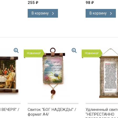
255
98
₽
₽
В корзину
В корзину
Новинка!
Новинка!
 ВЕЧЕРЯ" /
Свиток "БОГ НАДЕЖДЫ" /
Удлиненный свит
формат А4/
"НЕПРЕСТАННО