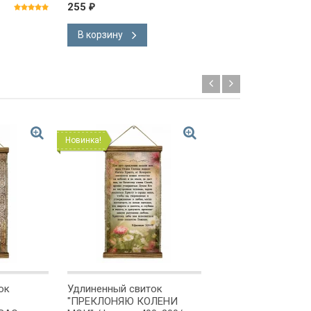
формат А5/ (цветы
255
255
₽
₽
В корзину
Предзаказ
Новинка!
Новинка!
ок
Удлиненный свиток
Удлиненный свито
"ПРЕКЛОНЯЮ КОЛЕНИ
"МОЛИТВА