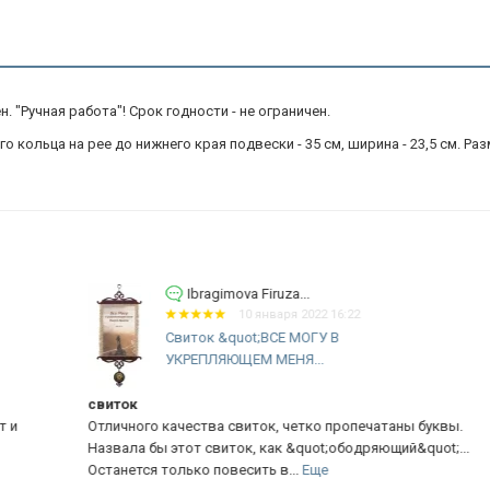
 "Ручная работа"! Срок годности - не ограничен.
кольца на рее до нижнего края подвески - 35 см, ширина - 23,5 см. Разм
Ibragimova Firuza...
10 января 2022 16:22
Свиток &quot;ВСЕ МОГУ В
УКРЕПЛЯЮЩЕМ МЕНЯ...
свиток
св
Отличного качества свиток, четко пропечатаны буквы.
От
Назвала бы этот свиток, как &quot;ободряющий&quot;...
Ка
Останется только повесить в...
Еще