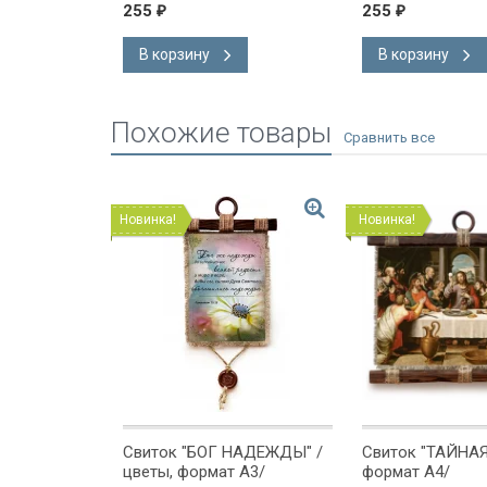
255
255
₽
₽
В корзину
В корзину
Похожие товары
Новинка!
Новинка!
иток
Свиток "БОГ НАДЕЖДЫ" /
Свиток "ТАЙНАЯ
ЖЕТ
цветы, формат А3/
формат А4/