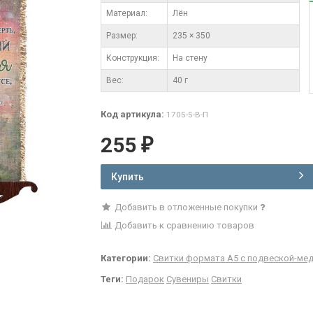
Материал:
Лён
Размер:
235 × 350
Конструкция:
На стену
Вес:
40 г
Код артикула:
1705-5-В-П
255
₽
Купить
Добавить в отложенные покупки
Добавить к сравнению товаров
Категории:
Свитки формата А5 с подвеской-ме
Теги:
Подарок
Сувениры
Свитки