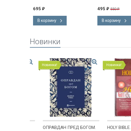
С ОТ ЛЮБВИ
мат
695
495
550
₽
₽
₽
В корзину
В корзину
Новинки
Новинка!
Новинка!
ОМЕ
ОПРАВДАН ПРЕД БОГОМ.
HOLY BIBLE. Kin