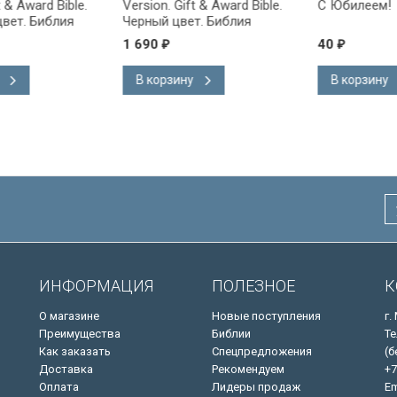
ward Bible.
Version. Gift & Award Bible.
С Юбилеем!
 Библия
Черный цвет. Библия
на
Короля Иакова на
1 690
40
₽
₽
ке.
английском языке.
 закладка,
Словарь, карты, закладка,
В корзину
В корзину
адка, слова
подарочная вкладка, слова
ны красным
Иисуса выделены красным
/200х140/
ИНФОРМАЦИЯ
ПОЛЕЗНОЕ
К
О магазине
Новые поступления
г.
Преимущества
Библии
Те
Как заказать
Спецпредложения
(б
Доставка
Рекомендуем
+7
Оплата
Лидеры продаж
Em