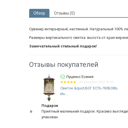
Обзор
Отзывы (0)
Сувенир интерьерный, настенный. Натуральный 100% лен.
Размеры вертикального свитка: высота от края верхнего 
Замечательный стильный подарок!
Отзывы покупателей
Луценко Есения
29 декабря 2022 09:30
Свиток &quot;БОГ ЕСТЬ ЛЮБОВЬ.
Ин....
Подарок
 о главном в
Приятный маленький подарок. Красиво выглядит и
упакован.