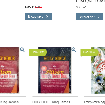
БЛАГОДАРЮ ЗА 
БОГА" /формат 4
495
295
550
₽
₽
₽
В корзину
В корзину
Новинка!
Новинка!
g James
HOLY BIBLE. King James
Открытка одинарн