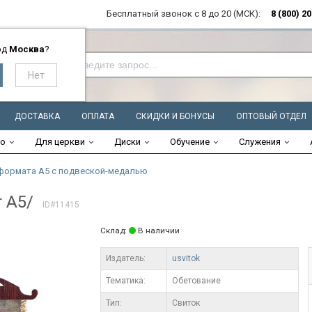
Бесплатный звонок с 8 до 20 (МСК):
8 (800) 2
од
Москва
?
ДОСТАВКА
ОПЛАТА
СКИДКИ И БОНУСЫ
ОПТОВЫЙ ОТДЕЛ
во
Для церкви
Диски
Обучение
Служения
формата А5 с подвеской-медалью
 А5/
ID#11415
Склад:
В наличии
Издатель:
usvitok
Тематика:
Обетование
Тип:
Свиток