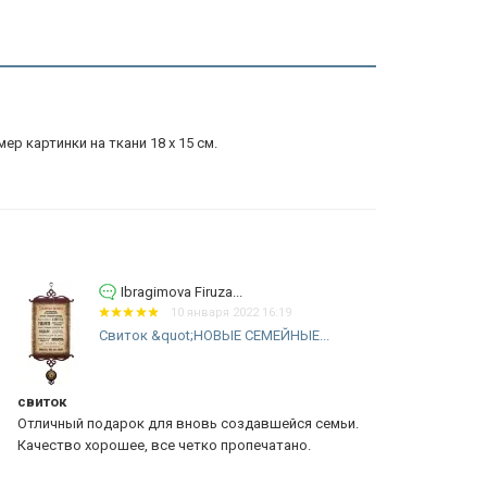
ер картинки на ткани 18 х 15 см.
Ibragimova Firuza...
10 января 2022 16:19
Свиток &quot;НОВЫЕ СЕМЕЙНЫЕ...
Св
ИС
иток
Отзыв из К
личный подарок для вновь создавшейся семьи.
Получили тов
чество хорошее, все четко пропечатано.
Ребята прод
отправки тов