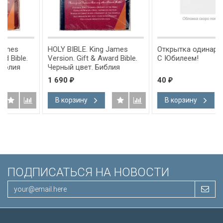
HOLY BIBLE. King James
Открытка одинарная 10x15:
Version. Gift & Award Bible.
С Юбилеем!
Черный цвет. Библия
Короля Иакова на
1 690
40
₽
₽
английском языке.
Словарь, карты, закладка,
В корзину
В корзину
ва
подарочная вкладка, слова
м
Иисуса выделены красным
/200х140/
ПОДПИСАТЬСЯ НА НОВОСТИ