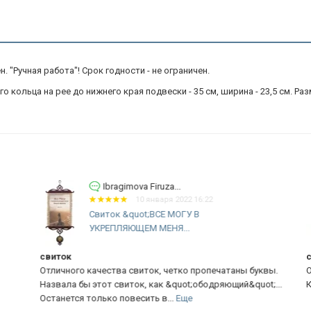
 "Ручная работа"! Срок годности - не ограничен.
кольца на рее до нижнего края подвески - 35 см, ширина - 23,5 см. Разм
Ibragimova Firuza...
10 января 2022 16:22
Свиток &quot;ВСЕ МОГУ В
УКРЕПЛЯЮЩЕМ МЕНЯ...
свиток
св
Отличного качества свиток, четко пропечатаны буквы.
От
Назвала бы этот свиток, как &quot;ободряющий&quot;...
Ка
Останется только повесить в...
Еще