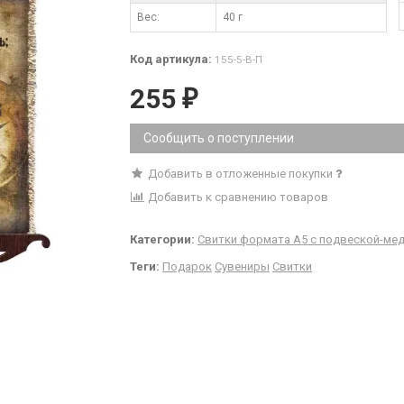
Вес:
40 г
Код артикула:
155-5-В-П
255
₽
Сообщить о поступлении
Добавить в отложенные покупки
Добавить к сравнению товаров
Категории:
Свитки формата А5 с подвеской-ме
Теги:
Подарок
Сувениры
Свитки