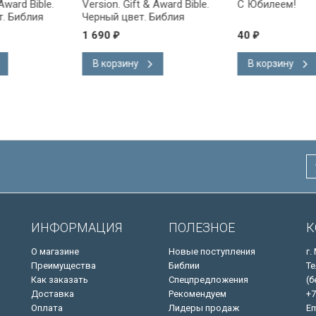
ward Bible.
Version. Gift & Award Bible.
С Юбилеем!
 Библия
Черный цвет. Библия
на
Короля Иакова на
1 690
40
₽
₽
ке.
английском языке.
 закладка,
Словарь, карты, закладка,
В корзину
В корзину
адка, слова
подарочная вкладка, слова
ны красным
Иисуса выделены красным
/200х140/
ИНФОРМАЦИЯ
ПОЛЕЗНОЕ
К
О магазине
Новые поступления
г.
Преимущества
Библии
Те
Как заказать
Спецпредложения
(б
Доставка
Рекомендуем
+7
Оплата
Лидеры продаж
Em