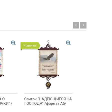
Новинка!
Новинка!
А О
Свиток "НАДЕЮЩИЕСЯ НА
Свиток "БОГ ЕСТЬ
ЧКИ" /
ГОСПОДА" /формат А5/
ЛЮБОВЬ. Ин. 4-16"
А5/