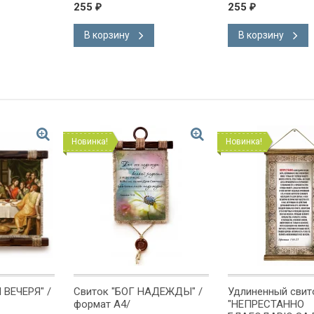
255
255
₽
₽
В корзину
В корзину
Новинка!
Новинка!
 ВЕЧЕРЯ" /
Свиток "БОГ НАДЕЖДЫ" /
Удлиненный свит
формат А4/
"НЕПРЕСТАННО