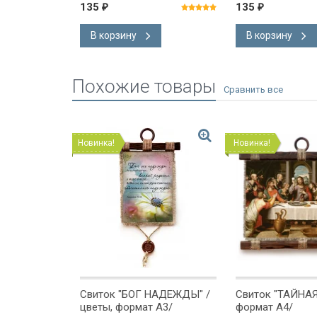
135
135
₽
₽
В корзину
В корзину
Похожие товары
Новинка!
Новинка!
иток
Свиток "БОГ НАДЕЖДЫ" /
Свиток "ТАЙНАЯ
ЖЕТ
цветы, формат А3/
формат А4/