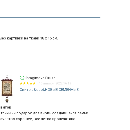
ер картинки на ткани 18 х 15 см.
Ibragimova Firuza...
10 января 2022 16:19
Свиток &quot;НОВЫЕ СЕМЕЙНЫЕ...
Св
ИС
иток
Отзыв из К
личный подарок для вновь создавшейся семьи.
Получили тов
чество хорошее, все четко пропечатано.
Ребята прод
отправки тов