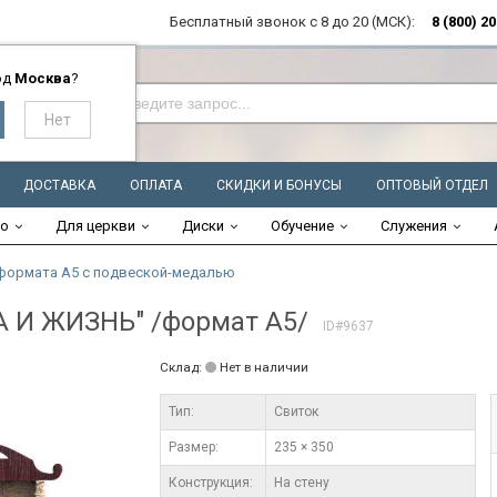
Бесплатный звонок с 8 до 20 (МСК):
8 (800) 2
од
Москва
?
ДОСТАВКА
ОПЛАТА
СКИДКИ И БОНУСЫ
ОПТОВЫЙ ОТДЕЛ
во
Для церкви
Диски
Обучение
Служения
формата А5 с подвеской-медалью
А И ЖИЗНЬ" /формат А5/
ID#9637
Склад:
Нет в наличии
Тип:
Свиток
Размер:
235 × 350
Конструкция:
На стену