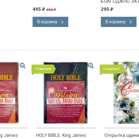
БЛАГОДАРЮ ЗА 
БОГА" /формат 4
495
295
550
₽
₽
₽
В корзину
В корзину
Новинка!
Новинка!
g James
HOLY BIBLE. King James
Открытка одинарн