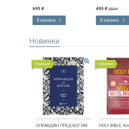
С ОТ ЛЮБВИ
мат
695
495
550
₽
₽
₽
В корзину
В корзину
Новинки
Новинка!
Новинка!
ОМЕ
ОПРАВДАН ПРЕД БОГОМ.
HOLY BIBLE. Kin