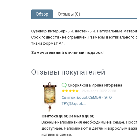
Обзор
Отзывы (0)
Сувенир интерьерный, настенный. Натуральные матери
Срок годности - не ограничен. Размеры вертикального с
ткани формат А4.
Замечательный стильный подарок!
Отзывы покупателей
Скорнякова Ирина Игоревна
26 января 2022 22:58
Свиток &quot;СЕМЬЯ - ЭТО
ТРУД&quot;...
Свиток&quot;Семья&quot;
чное
Важные напоминания необходимые в семье. Простые 
доступные. Напоминают и детям и взрослым важные
 Краски
истины в семье.