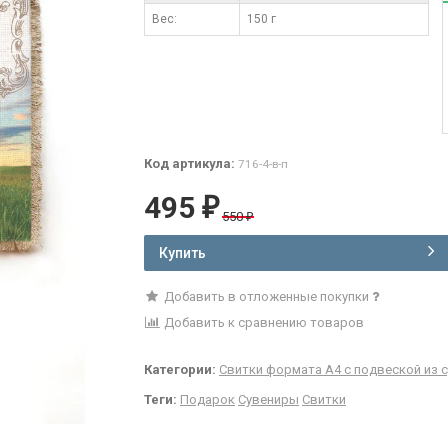
Вес:
150 г
Код артикула:
716-4-в-п
495
₽
550
₽
Купить
Добавить в отложенные покупки
Добавить к сравнению товаров
Категории:
Свитки формата А4 с подвеской из с
Теги:
Подарок
Сувениры
Свитки