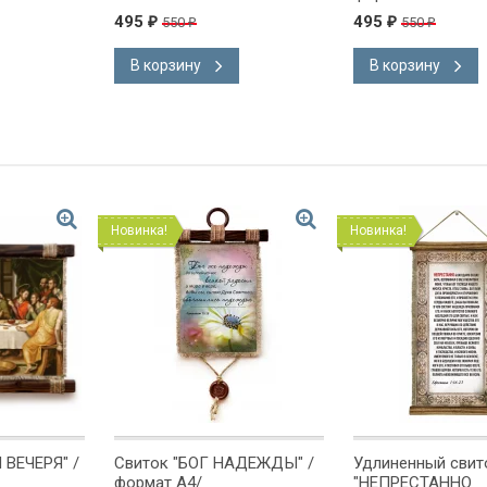
495
495
550
550
₽
₽
₽
₽
В корзину
В корзину
Новинка!
Новинка!
 ВЕЧЕРЯ" /
Свиток "БОГ НАДЕЖДЫ" /
Удлиненный свит
формат А4/
"НЕПРЕСТАННО