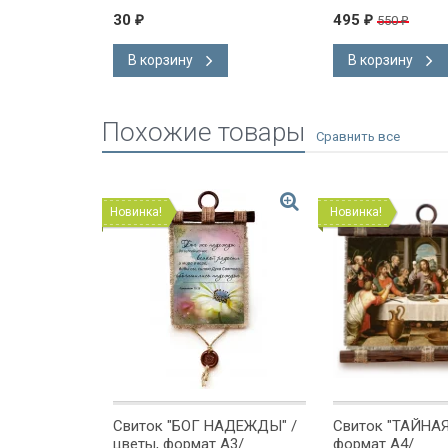
30
495
550
₽
₽
₽
В корзину
В корзину
Похожие товары
Новинка!
Новинка!
иток
Свиток "БОГ НАДЕЖДЫ" /
Свиток "ТАЙНАЯ
ЖЕТ
цветы, формат А3/
формат А4/