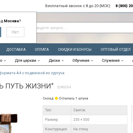
Бесплатный звонок с 8 до 20 (МСК):
8 (800) 2
од
Москва
?
ДОСТАВКА
ОПЛАТА
СКИДКИ И БОНУСЫ
ОПТОВЫЙ ОТДЕЛ
во
Для церкви
Диски
Обучение
Служения
формата А4 с подвеской из сургуча
ТЬ ПУТЬ ЖИЗНИ"
ID#9594
Склад:
Осталась 1 штука
Тип:
Свиток
Размер:
235 × 550
Конструкция:
На стену