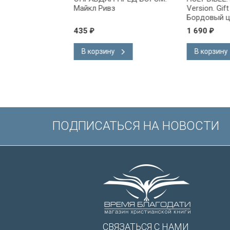
х или
Майкл Ривз
Version. Gift & A
 Куреши
Бордовый цвет.
Короля Иакова 
435
1 690
₽
₽
английском язы
Словарь, карты,
В корзину
В корзину
подарочная вкл
Иисуса выделе
/200х140/
ПОДПИСАТЬСЯ НА НОВОСТИ
СВЯЗАТЬСЯ С НАМИ