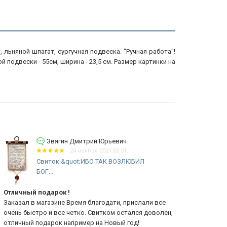
ьняной шпагат, сургучная подвеска. "Ручная работа"!
 подвески - 55см, ширина - 23,5 см. Размер картинки на
Звягин Дмитрий Юрьевич
24 ноября 2021 05:51
Свиток &quot;ИБО ТАК ВОЗЛЮБИЛ
БОГ...
Благодарно
личный подарок !
Все пришло б
казал в магазине Время благодати, прислали все
свитка. Благ
ень быстро и все четко. Свитком остался доволен,
личный подарок например на Новый год!