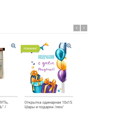
Новинка!
Новинка!
ПУТЬ,
Открытка одинарная 10x15:
Свиток "БОГ НАД
" /
Шары и подарки /лен/
формат А4/