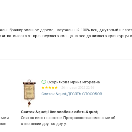
алы: брашированное дерево, натуральный 100% лен, джутовый шпагат, л
витка: высота от края верхнего кольца на рее до нижнего края сургучной
Скорнякова Ирина Игоревна
26 января 2022 22:56
Свиток &quot;ДЕСЯТЬ СПОСОБОВ...
Свиток &quot;10способов любить&quot;
От
и
Свиток висит на стене. Прекрасное напоминание об
За
отношении друг ко другу.
оч
от