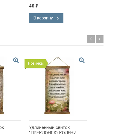
40
495
550
₽
₽
₽
В корзину
В корзину
Новинка!
Новинка!
ок
Удлиненный свиток
Удлиненный свито
"ПРЕКЛОНЯЮ КОЛЕНИ
"МОЛИТВА