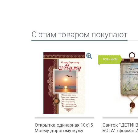
C этим товаром покупают
Новинка!
Открытка одинарная 10x15:
Свиток "ДЕТИ! 
 ИСТОЧНИК
Моему дорогому мужу
БОГА" /формат 
ат А4/