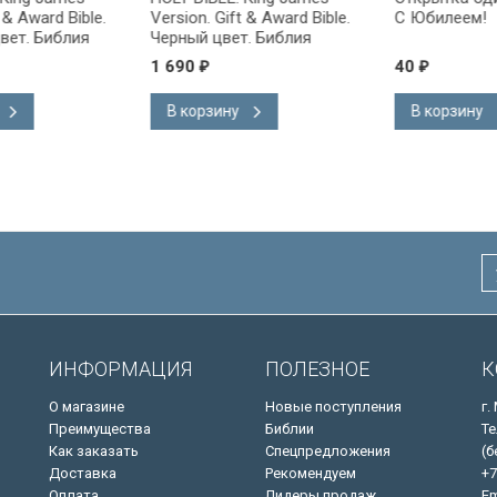
ward Bible.
Version. Gift & Award Bible.
С Юбилеем!
 Библия
Черный цвет. Библия
на
Короля Иакова на
1 690
40
₽
₽
ке.
английском языке.
 закладка,
Словарь, карты, закладка,
В корзину
В корзину
адка, слова
подарочная вкладка, слова
ны красным
Иисуса выделены красным
/200х140/
ИНФОРМАЦИЯ
ПОЛЕЗНОЕ
К
О магазине
Новые поступления
г.
Преимущества
Библии
Те
Как заказать
Спецпредложения
(б
Доставка
Рекомендуем
+7
Оплата
Лидеры продаж
Em