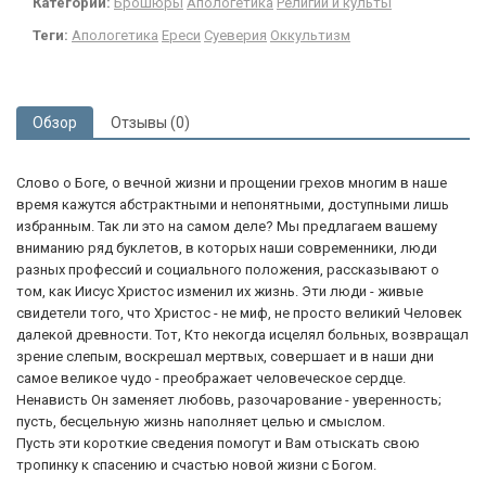
Категории:
Брошюры
Апологетика
Религии и культы
Теги:
Апологетика
Ереси
Суеверия
Оккультизм
Обзор
Отзывы (0)
Слово о Боге, о вечной жизни и прощении грехов многим в наше
время кажутся абстрактными и непонятными, доступными лишь
избранным. Так ли это на самом деле? Мы предлагаем вашему
вниманию ряд буклетов, в которых наши современники, люди
разных профессий и социального положения, рассказывают о
том, как Иисус Христос изменил их жизнь. Эти люди - живые
свидетели того, что Христос - не миф, не просто великий Человек
далекой древности. Тот, Кто некогда исцелял больных, возвращал
зрение слепым, воскрешал мертвых, совершает и в наши дни
самое великое чудо - преображает человеческое сердце.
Ненависть Он заменяет любовь, разочарование - уверенность;
пусть, бесцельную жизнь наполняет целью и смыслом.
Пусть эти короткие сведения помогут и Вам отыскать свою
тропинку к спасению и счастью новой жизни с Богом.