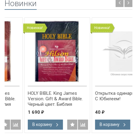
Новинки
Новинка!
Новинка!
HOLY BIBLE. King James
Открытка одинарная 10x15:
Version. Gift & Award Bible.
С Юбилеем!
Черный цвет. Библия
Короля Иакова на
1 690
40
₽
₽
английском языке.
Словарь, карты, закладка,
В корзину
В корзину
а
подарочная вкладка, слова
м
Иисуса выделены красным