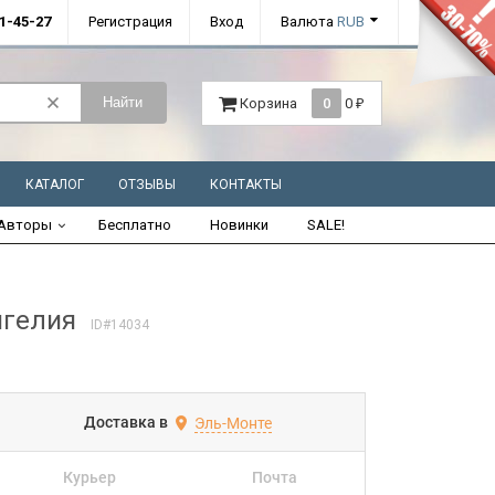
01-45-27
Регистрация
Вход
Валюта
RUB
Найти
Корзина
0
0
₽
КАТАЛОГ
ОТЗЫВЫ
КОНТАКТЫ
Авторы
Бесплатно
Новинки
SALE!
нгелия
ID#14034
Доставка в
Эль-Монте
Курьер
Почта