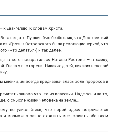
— к Евангелию. К словам Христа.
 Бога нет, что Пушкин был безбожник, что Достоевский
ина из «Грозы» Островского была революционеркой, что
го «Что делать?») и так далее.
ца: в кого превратилась Наташа Ростова — в самку,
Глаза у нас горели. Никаких детей, никаких пеленок!
ину!
ом мнении, им всегда предназначалась роль пророков и
речитать заново что–то из классики. Надеюсь и на то,
душе, о смысле жизни человека на земле…
ому не удивляйтесь, что порой здесь встречаются
Да и возможно разве охватить все, сказать обо всем