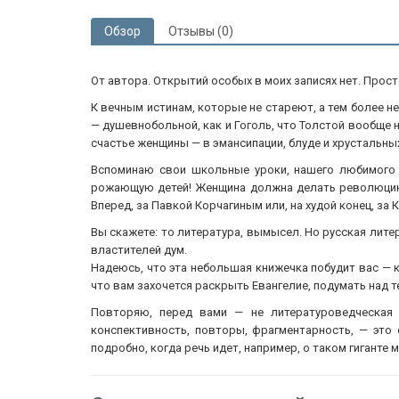
Обзор
Отзывы (0)
От автора. Открытий особых в моих записях нет. Прост
К вечным истинам, которые не стареют, а тем более н
— душевнобольной, как и Гоголь, что Толстой вообще 
счастье женщины — в эмансипации, блуде и хрустальны
Вспоминаю свои школьные уроки, нашего любимого и
рожающую детей! Женщина должна делать революцию, а
Вперед, за Павкой Корчагиным или, на худой конец, за
Вы скажете: то литература, вымысел. Но русская лите
властителей дум.
Надеюсь, что эта небольшая книжечка побудит вас — к
что вам захочется раскрыть Евангелие, подумать над т
Повторяю, перед вами — не литературоведческая 
конспективность, повторы, фрагментарность, — это 
подробно, когда речь идет, например, о таком гиганте 