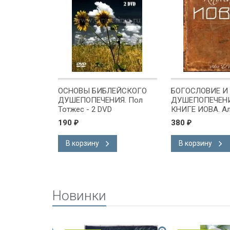
ЬНОЕ
ОСНОВЫ БИБЛЕЙСКОГО
БОГОСЛОВИЕ И
БЛИИ.
ДУШЕПОПЕЧЕНИЯ. Пол
ДУШЕПОПЕЧЕНИ
с
Тотжес - 2 DVD
КНИГЕ ИОВА. А
Коломийцев - 4
190
380
₽
₽
В корзину
В корзину
Новинки