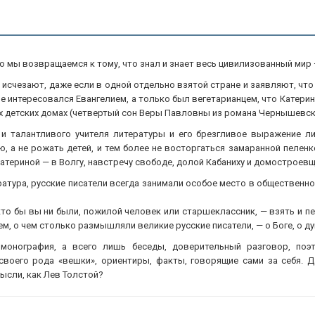
о мы возвращаемся к тому, что знал и знает весь цивилизованный мир 
е исчезают, даже если в одной отдельно взятой стране и заявляют, что
не интересовался Евангелием, а только был вегетарианцем, что Катер
х детских домах (четвертый сон Веры Павловны из романа Чернышевско
 талантливого учителя литературы и его брезгливое выражение ли
 не рожать детей, и тем более не восторгаться замаранной пеленкой. 
 Катериной — в Волгу, навстречу свободе, долой Кабаниху и домостроевщ
ратура, русские писатели всегда занимали особое место в общественн
то бы вы ни были, пожилой человек или старшеклассник, — взять и пе
ем, о чем столько размышляли великие русские писатели, — о Боге, о 
монография, а всего лишь беседы, доверительный разговор, поэт
своего рода «вешки», ориентиры, факты, говорящие сами за себя. 
мысли, как Лев Толстой?