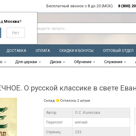
Бесплатный звонок с 8 до 20 (МСК):
8 (800) 2
од
Москва
?
ДОСТАВКА
ОПЛАТА
СКИДКИ И БОНУСЫ
ОПТОВЫЙ ОТДЕЛ
во
Для церкви
Диски
Обучение
Служения
НОЕ. О русской классике в свете Ева
Склад:
Осталось 2 штуки
Автор:
О.С. Колесова
Переплет:
мягкий
Cтраниц:
233