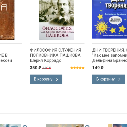
ФИЛОСОФИЯ СЛУЖЕНИЯ
ДНИ ТВОРЕНИЯ. 
Е В
ПОЛКОВНИКА ПАШКОВА.
"Как мне запомни
лексей
Шерил Коррадо
Дельфина Брэйно
 DVD
350
149
440
₽
₽
₽
В корзину
В корзину