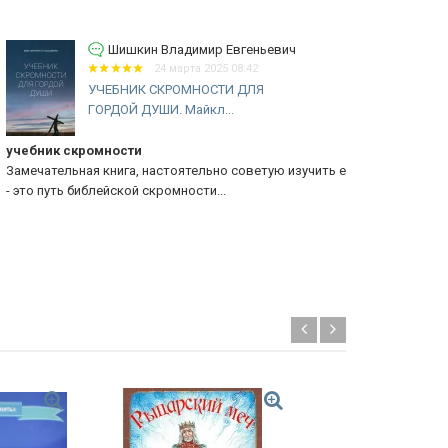
Шишкин Владимир Евгеньевич
24 марта 2025 08:42
УЧЕБНИК СКРОМНОСТИ ДЛЯ
ГОРДОЙ ДУШИ. Майкл...
ебник скромности
не трать св
мечательная книга, настоятельно советую изучить ее
Книги Пайпе
это путь библейской скромности...
духовное рус
Новинка!