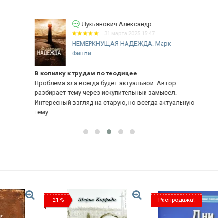
Лукьянович Александр
31 марта 2025 15:47
НЕМЕРКНУЩАЯ НАДЕЖДА. Марк
Финли
В копилку к трудам по теодицее
уч
Проблема зла всегда будет актуальной. Автор
За
разбирает тему через искупительный замысел.
- 
Интересный взгляд на старую, но всегда актуальную
тему.
-21%
Распродажа!