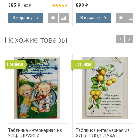
Кристенсон
385
890
480
₽
₽
₽
В корзину
В корзину
Похожие товары
Новинка!
Новинка!
Табличка интерьерная из
Табличка интерьерная из
ХДФ: ДРУЖБА
ХДФ: ПЛОД ДУХА