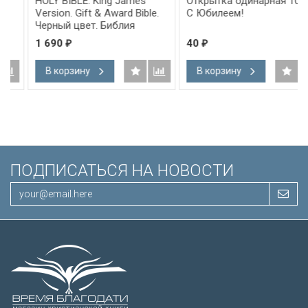
HOLY BIBLE. King James
Открытка одинарная 10x15:
Version. Gift & Award Bible.
С Юбилеем!
Черный цвет. Библия
Короля Иакова на
1 690
40
₽
₽
английском языке.
Словарь, карты, закладка,
В корзину
В корзину
подарочная вкладка, слова
Иисуса выделены красным
/200х140/
ПОДПИСАТЬСЯ НА НОВОСТИ