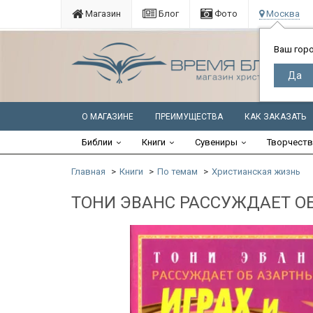
Магазин
Блог
Фото
Москва
Ваш гор
О МАГАЗИНЕ
ПРЕИМУЩЕСТВА
КАК ЗАКАЗАТЬ
Библии
Книги
Сувениры
Творчест
Главная
Книги
По темам
Христианская жизнь
ТОНИ ЭВАНС РАССУЖДАЕТ ОБ 