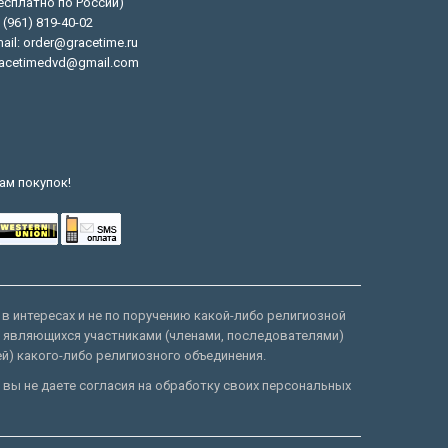
есплатно по России)
 (961) 819-40-02
ail: order@gracetime.ru
acetimedvd@gmail.com
ам покупок!
 в интересах и не по поручению какой-либо религиозной
е являющихся участниками (членами, последователями)
ей) какого-либо религиозного объединения.
 вы не даете согласия на обработку своих персональных