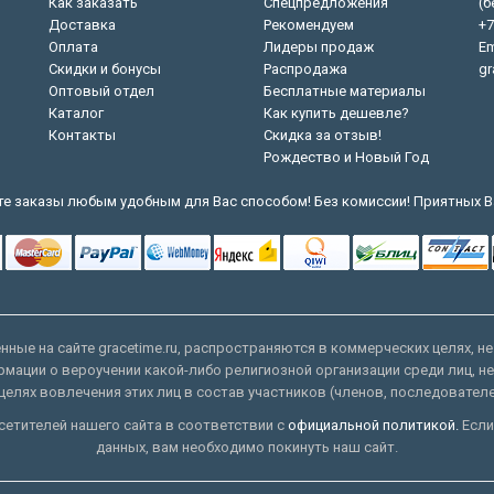
Как заказать
Спецпредложения
(б
Доставка
Рекомендуем
+7
Оплата
Лидеры продаж
Em
Скидки и бонусы
Распродажа
gr
Оптовый отдел
Бесплатные материалы
Каталог
Как купить дешевле?
Контакты
Скидка за отзыв!
Рождество и Новый Год
е заказы любым удобным для Вас способом! Без комиссии! Приятных В
ные на сайте gracetime.ru, распространяются в коммерческих целях, не
рмации о вероучении какой-либо религиозной организации среди лиц, н
целях вовлечения этих лиц в состав участников (членов, последовател
етителей нашего сайта в соответствии с
официальной политикой.
Если
данных, вам необходимо покинуть наш сайт.