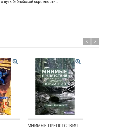
это путь библейской скромности...
духовное рус
Й
МНИМЫЕ ПРЕПЯТСТВИЯ
ЛЕДНИКОВЫЙ ПЕ