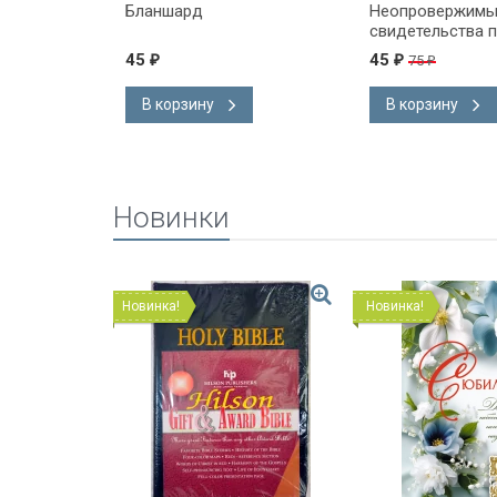
 Книга 2. Т.
Бланшард
Неопровержим
свидетельства 
эволюции. Карл
45
45
75
₽
₽
₽
В корзину
В корзину
Новинки
Новинка!
Новинка!