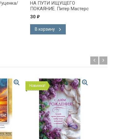
/уценка/
НА ПУТИ ИЩУЩЕГО
Д-р Дон Баттен
ПОКАЯНИЕ. Питер Мастерс
30
39
₽
₽
В корзину
В корзину
Новинка!
Новинка!