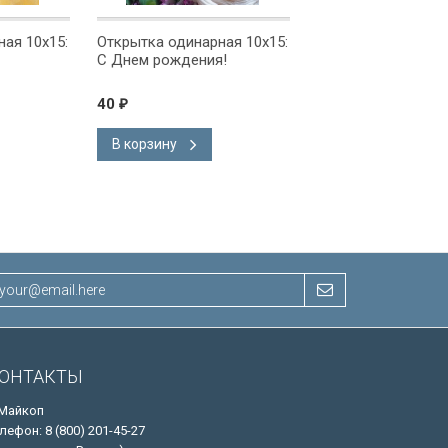
ая 10x15:
Открытка одинарная 10x15:
Открытка одинарна
С Днем рождения!
С Днем рождения!
40
40
₽
₽
В корзину
В корзину
ОНТАКТЫ
 Майкоп
лефон: 8 (800) 201-45-27