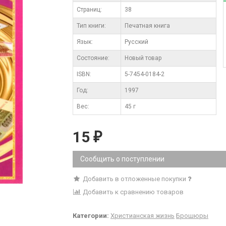
Cтраниц:
38
Тип книги:
Печатная книга
Язык:
Русский
Состояние:
Новый товар
ISBN:
5-7454-0184-2
Год:
1997
Вес:
45 г
15
₽
Сообщить о поступлении
Добавить в отложенные покупки
Добавить к сравнению товаров
Категории:
Христианская жизнь
Брошюры