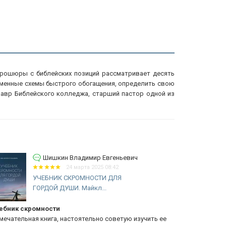
 брошюры с библейских позиций рассматривает десять
ременные схемы быстрого обогащения, определить свою
алавр Библейского колледжа, старший пастор одной из
Шишкин Владимир Евгеньевич
24 марта 2025 08:42
УЧЕБНИК СКРОМНОСТИ ДЛЯ
ГОРДОЙ ДУШИ. Майкл...
ебник скромности
не трать св
мечательная книга, настоятельно советую изучить ее
Книги Пайпе