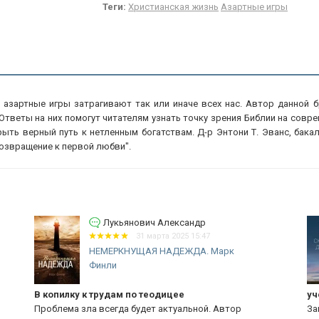
Теги:
Христианская жизнь
Азартные игры
- азартные игры затрагивают так или иначе всех нас. Автор данной
Ответы на них помогут читателям узнать точку зрения Библии на сов
рыть верный путь к нетленным богатствам. Д-р Энтони Т. Эванс, бак
"Возвращение к первой любви".
Лукьянович Александр
31 марта 2025 15:47
НЕМЕРКНУЩАЯ НАДЕЖДА. Марк
Финли
В копилку к трудам по теодицее
уч
Проблема зла всегда будет актуальной. Автор
За