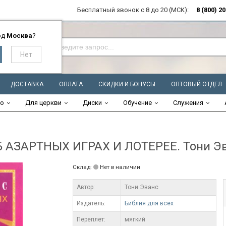
Бесплатный звонок с 8 до 20 (МСК):
8 (800) 2
од
Москва
?
ДОСТАВКА
ОПЛАТА
СКИДКИ И БОНУСЫ
ОПТОВЫЙ ОТДЕЛ
во
Для церкви
Диски
Обучение
Служения
АЗАРТНЫХ ИГРАХ И ЛОТЕРЕЕ. Тони Э
Склад:
Нет в наличии
Автор:
Тони Эванс
Издатель:
Библия для всех
Переплет:
мягкий