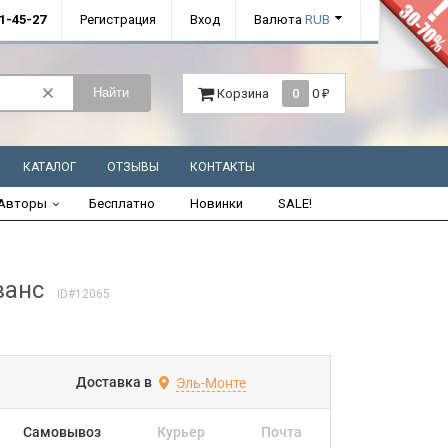
01-45-27
Регистрация
Вход
Валюта
RUB
Найти
Корзина
0
0
₽
КАТАЛОГ
ОТЗЫВЫ
КОНТАКТЫ
Авторы
Бесплатно
Новинки
SALE!
ванс
ID#12065
Доставка в
Эль-Монте
Самовывоз
Курьер
Почта