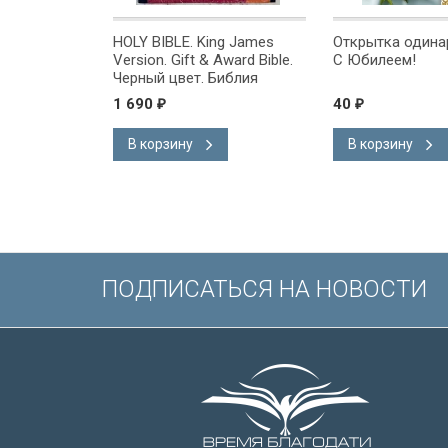
ng James
HOLY BIBLE. King James
Открытка одинар
Award Bible.
Version. Gift & Award Bible.
С Юбилеем!
. Библия
Черный цвет. Библия
 на
Короля Иакова на
1 690
40
₽
₽
ыке.
английском языке.
, закладка,
Словарь, карты, закладка,
В корзину
В корзину
ладка, слова
подарочная вкладка, слова
ены красным
Иисуса выделены красным
/200х140/
ПОДПИСАТЬСЯ НА НОВОСТИ