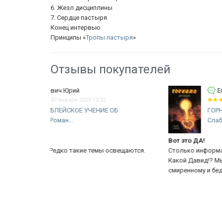
6. Жезл дисциплины
7. Сердце пастыря
Конец интервью
Принципы «
Тропы пастыря
»
Отзывы покупателей
Егор Симашев
28 декабря 2024 19:54
ОБ
ГОРНИЛО ДЛЯ ЛИДЕРА. Андрей
Слабый
Вот это ДА!
свещаются.
Столько информации о контексте я ещё не получал.
Какой Давид!? Мы привыкли к победителю Голиафа, 
смиренному и бедному убегающему от Саула, к...
Еще