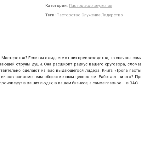
Категории:
Пасторское служение
Теги:
Пасторство
Служение
Лидерство
 Мастерства? Если вы ожидаете от них превосходства, то сначала сами
гивающей струны души. Она расширит радиус вашего кругозора, слома
твительно сделают из вас выдающегося лидера. Книга «Тропа пастыр
т вызов современным общественным ценностям. Работает ли это? При
 произведут в ваших людях, в вашем бизнесе, а самое главное — в ВАС!
о