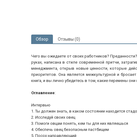
Обзор
Отзывы (0)
Чего вы ожидаете от своих работников? Преданности?
руках, написана в стиле современной притчи, затра
менеджмента, открыв новые ценности, которые дейс
приоритетов. Она является межкультурной и бросае
книга, и вы лично убедитесь в том, какие перемены они
Оглавление
:
Интервью
1. Ты должен знать, в каком состоянии находится стад
2. Исследуй своих овец
3. Помоги овцам понять, кем ты для них являешься
4. Обеспечь овец безопасным пастбищем
5. Посох направляющий