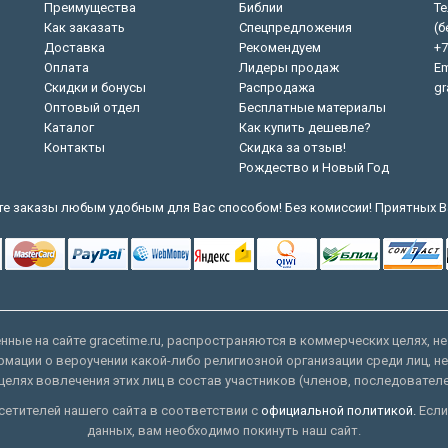
Преимущества
Библии
Те
Как заказать
Спецпредложения
(б
Доставка
Рекомендуем
+7
Оплата
Лидеры продаж
Em
Скидки и бонусы
Распродажа
gr
Оптовый отдел
Бесплатные материалы
Каталог
Как купить дешевле?
Контакты
Скидка за отзыв!
Рождество и Новый Год
е заказы любым удобным для Вас способом! Без комиссии! Приятных В
ные на сайте gracetime.ru, распространяются в коммерческих целях, не
рмации о вероучении какой-либо религиозной организации среди лиц, н
целях вовлечения этих лиц в состав участников (членов, последовател
етителей нашего сайта в соответствии с
официальной политикой.
Если
данных, вам необходимо покинуть наш сайт.