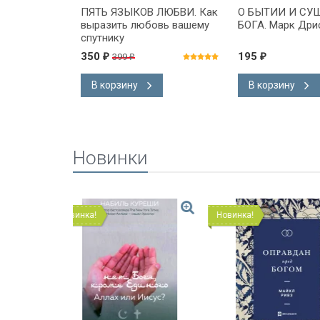
ДЛЯ
ПЯТЬ ЯЗЫКОВ ЛЮБВИ. Как
О БЫТИИ И СУ
выразить любовь вашему
БОГА. Марк Дри
сталь/
спутнику
350
195
399
₽
₽
₽
В корзину
В корзину
Новинки
Новинка!
Новинка!