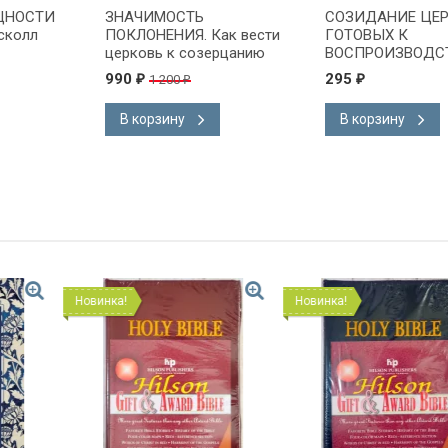
ЩНОСТИ
ЗНАЧИМОСТЬ
СОЗИДАНИЕ ЦЕР
сколл
ПОКЛОНЕНИЯ. Как вести
ГОТОВЫХ К
церковь к созерцанию
ВОСПРОИЗВОДСТ
величия Бога. Боб Кофлин
Сэмьюэл Д. Фэр
990
295
1 200
₽
₽
₽
/новое издание/
В корзину
В корзину
Новинка!
Новинка!