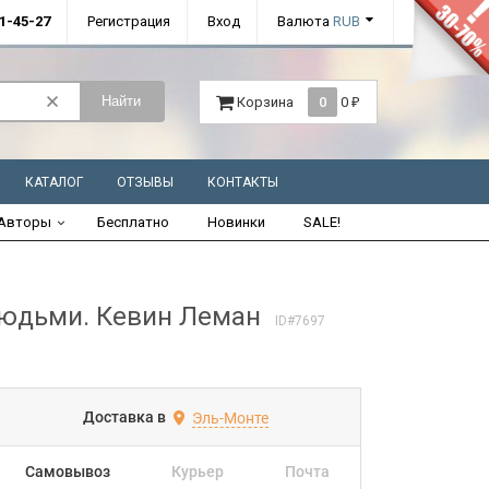
01-45-27
Регистрация
Вход
Валюта
RUB
Найти
Корзина
0
0
₽
КАТАЛОГ
ОТЗЫВЫ
КОНТАКТЫ
Авторы
Бесплатно
Новинки
SALE!
людьми. Кевин Леман
ID#7697
Доставка в
Эль-Монте
Самовывоз
Курьер
Почта