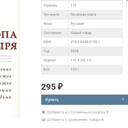
Cтраниц:
110
Тип книги:
Печатная книга
Язык:
Русский
Состояние:
Новый товар
ISBN:
978-5-8445-0195-1
Год:
2008
Формат:
141 × 205 × 5
Вес:
103 г
295
₽
Купить
Добавить в отложенные покупки
Добавить к сравнению товаров