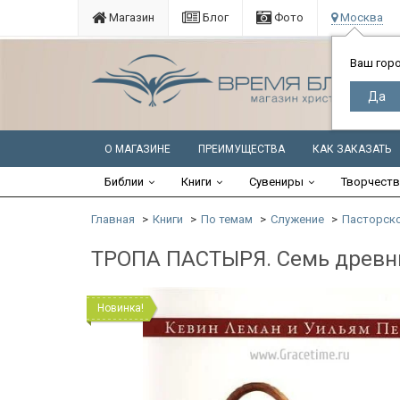
Магазин
Блог
Фото
Москва
Ваш гор
О МАГАЗИНЕ
ПРЕИМУЩЕСТВА
КАК ЗАКАЗАТЬ
Библии
Книги
Сувениры
Творчест
Главная
Книги
По темам
Служение
Пасторско
ТРОПА ПАСТЫРЯ. Семь древни
Новинка!