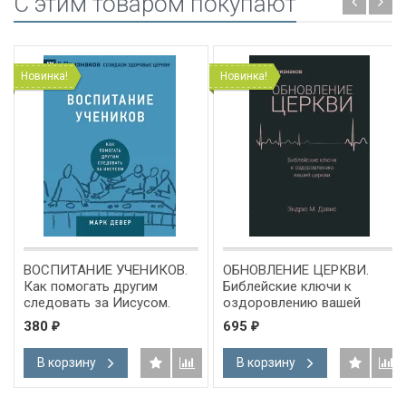
C этим товаром покупают
Новинка!
Новинка!
ВОСПИТАНИЕ УЧЕНИКОВ.
ОБНОВЛЕНИЕ ЦЕРКВИ.
Как помогать другим
Библейские ключи к
следовать за Иисусом.
оздоровлению вашей
Марк Девер /СЕРИЯ
церкви. Эндрю Девис
380
695
₽
₽
Созидаем здоровые
церкви/
В корзину
В корзину