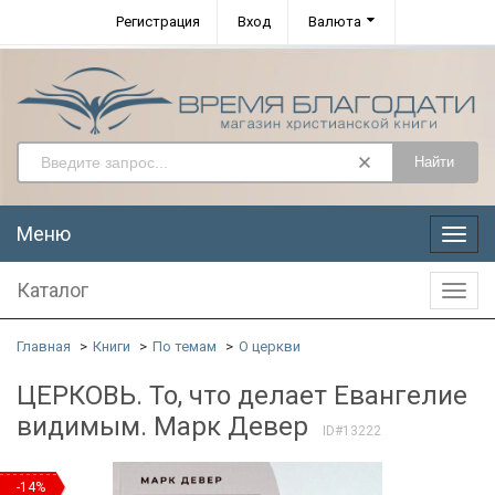
Регистрация
Вход
Валюта
Найти
Меню
Меню
Каталог
Катал
Главная
Книги
По темам
О церкви
ЦЕРКОВЬ. То, что делает Евангелие
видимым. Марк Девер
ID#13222
-14%