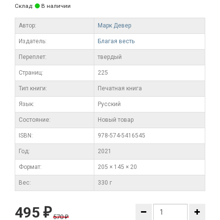
Склад:
В наличии
Автор:
Марк Девер
Издатель:
Благая весть
Переплет:
твердый
Cтраниц:
225
Тип книги:
Печатная книга
Язык:
Русский
Состояние:
Новый товар
ISBN:
978-574-5416545
Год:
2021
Формат:
205 × 145 × 20
Вес:
330 г
495
₽
570
₽