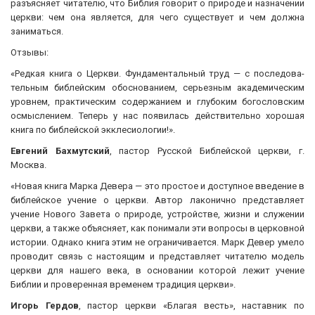
разъясняет читателю, что Библия говорит о природе и назначе­нии
церкви: чем она является, для чего существует и чем должна
заниматься.
Отзывы:
«Редкая книга о Церкви. Фундаментальный труд — с последова­
тельным библейским обоснованием, серьезным академическим
уровнем, практическим содержанием и глубоким богословским
осмыслением. Теперь у нас появилась действительно хорошая
книга по библейской экклесиологии!».
Евгений Бахмутский
, пастор Русской Библейской церкви, г.
Москва.
«Новая книга Марка Девера — это простое и доступное введение в
библейское учение о церкви. Автор лаконично представляет
учение Нового Завета о природе, устройстве, жизни и служении
церкви, а также объясняет, как понимали эти вопросы в церков­ной
истории. Однако книга этим не ограничивается. Марк Де­вер умело
проводит связь с настоящим и представляет читате­лю модель
церкви для нашего века, в основании которой лежит учение
Библии и проверенная временем традиция церкви».
Игорь Гердов
, пастор церкви «Благая весть», наставник по