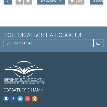
В корзину
В корзину
подарочная вкладка, слов
Иисуса выделены красны
/200х140/
ПОДПИСАТЬСЯ НА НОВОСТИ
СВЯЗАТЬСЯ С НАМИ