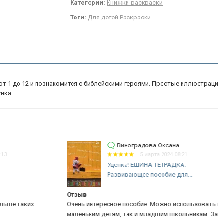
Категории:
Книжки-раскраски
Теги:
Для детей
Раскраски
от 1 до 12 и познакомится с библейскими героями. Простые иллюстрац
нка.
Виноградова Оксана
5 марта 2024 08:21
Уценка! ЁШИНА ТЕТРАДКА.
Развивающее пособие для...
Отзыв
О 
Очень интересное пособие. Можно использовать как
Уд
маленьким детям, так и младшим школьникам. Задания
в 