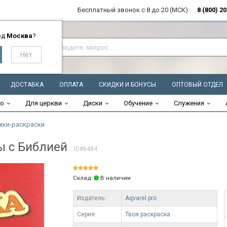
Бесплатный звонок с 8 до 20 (МСК):
8 (800) 2
од
Москва
?
ДОСТАВКА
ОПЛАТА
СКИДКИ И БОНУСЫ
ОПТОВЫЙ ОТДЕЛ
во
Для церкви
Диски
Обучение
Служения
жки-раскраски
 с Библией
ID#6484
Склад:
В наличии
Издатель:
Aqvarel.pro
Серия:
Твоя раскраска