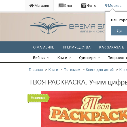
Магазин
Блог
Фото
Москва
Ваш гор
О МАГАЗИНЕ
ПРЕИМУЩЕСТВА
КАК ЗАКАЗАТЬ
Библии
Книги
Сувениры
Творчест
Главная
Книги
По темам
Книги для детей
Кни
ТВОЯ РАСКРАСКА. Учим цифры
Новинка!