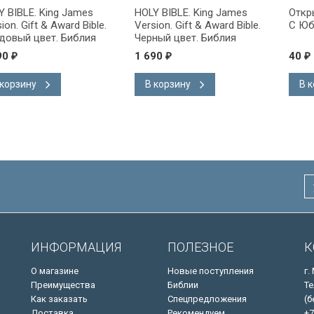
g James
HOLY BIBLE. King James
Открытка одинарн
ward Bible.
Version. Gift & Award Bible.
С Юбилеем!
 Библия
Черный цвет. Библия
на
Короля Иакова на
1 690
40
₽
₽
ке.
английском языке.
 закладка,
Словарь, карты, закладка,
В корзину
В корзину
адка, слова
подарочная вкладка, слова
ны красным
Иисуса выделены красным
/200х140/
ИНФОРМАЦИЯ
ПОЛЕЗНОЕ
К
О магазине
Новые поступления
г.
Преимущества
Библии
Те
Как заказать
Спецпредложения
(б
Доставка
Рекомендуем
+7