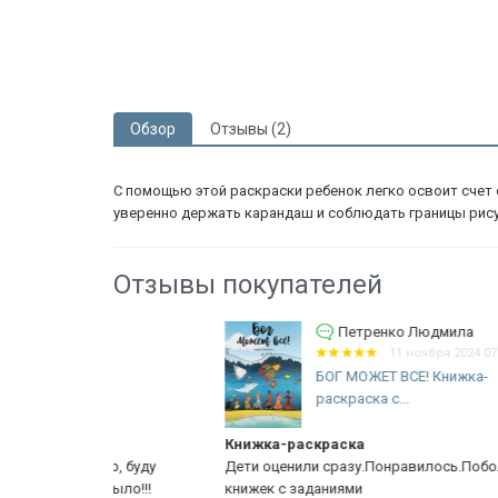
Обзор
Отзывы (2)
С помощью этой раскраски ребенок легко освоит счет 
уверенно держать карандаш и соблюдать границы рису
Отзывы покупателей
Петренко Людмила
2
11 ноября 2024 07:13
и.
БОГ МОЖЕТ ВСЕ! Книжка-
раскраска с...
Книжка-раскраска
ар, буду
Дети оценили сразу.Понравилось.Побольше таких
 было!!!
книжек с заданиями