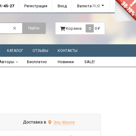
01-45-27
Регистрация
Вход
Валюта
RUB
Найти
Корзина
0
0
₽
КАТАЛОГ
ОТЗЫВЫ
КОНТАКТЫ
Авторы
Бесплатно
Новинки
SALE!
Доставка в
Эль-Монте