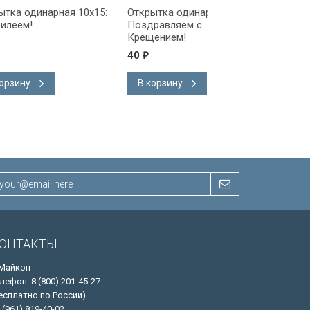
ая 10x15:
Открытка одинарная 10x15:
Открытка одинарна
Поздравляем с
Поздравляем!
Крещением!
40
40
₽
₽
В корзину
В корзину
ОНТАКТЫ
 Майкоп
лефон: 8 (800) 201-45-27
есплатно по России)
 (961) 819-40-02