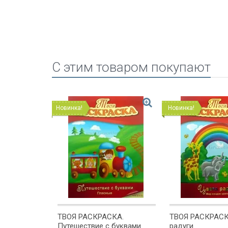
C этим товаром покупают
Новинка!
Новинка!
КА. Герои
ТВОЯ РАСКРАСКА.
ТВОЯ РАСКРАСК
Путешествие с буквами.
радуги