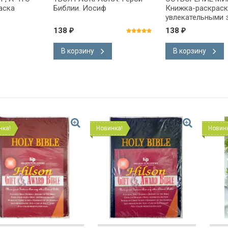
аска
Библии. Иосиф
Книжка-раскраск
увлекательными 
и заданиями
138
138
₽
₽
В корзину
В корзину
Новинка!
Новинка!