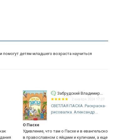
ии помогут детям младшего возраста научиться
Забрудский Владимир...
2 января 2024 17:27
СВЕТЛАЯ ПАСХА. Раскраска-
рисовалка. Александр...
Пасхе
отзыв
ивление, что там о Пасхе и в евангельском варианте и
милая книжиц
православном с яйцами и куличами, а еще и заяц есть
удовольствие