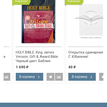
Новинка!
Новинка!
HOLY BIBLE. King James
Открытка одинарная 10x15:
Version. Gift & Award Bible.
С Юбилеем!
Черный цвет. Библия
Короля Иакова на
1 690
40
₽
₽
английском языке.
Словарь, карты, закладка,
В корзину
В корзину
а
подарочная вкладка, слова
м
Иисуса выделены красным
/200х140/