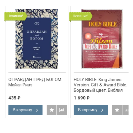
Новинка!
Новинка!
ОПРАВДАН ПРЕД БОГОМ.
HOLY BIBLE. King James
Майкл Ривз
Version. Gift & Award Bible.
Бордовый цвет. Библия
Короля Иакова на
435
1 690
₽
₽
английском языке.
Словарь, карты, закладка,
В корзину
В корзину
подарочная вкладка, слова
Иисуса выделены красным
/200х140/