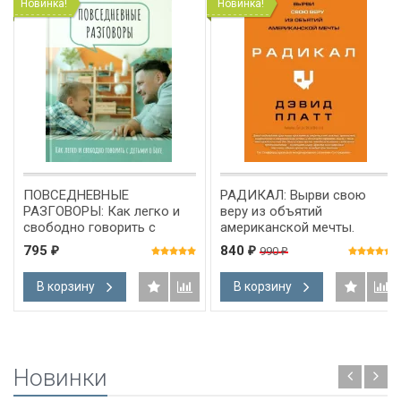
Новинка!
Новинка!
ПОВСЕДНЕВНЫЕ
РАДИКАЛ: Вырви свою
РАЗГОВОРЫ: Как легко и
веру из объятий
свободно говорить с
американской мечты.
детьми о Боге. Джон Юнтс
Дэвид Платт
795
840
990
₽
₽
₽
В корзину
В корзину
Новинки