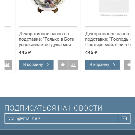
Декоративное панно на
Декоративное панно на
подставке: "Только в Боге
подставке: "Господь -
успокаивается душа моя:
Пастырь мой; я ни в чем не
от Него спасение мое" Пс
буду нуждаться" Пс 22:1
445
445
₽
₽
61:2
В корзину
В корзину
ПОДПИСАТЬСЯ НА НОВОСТИ