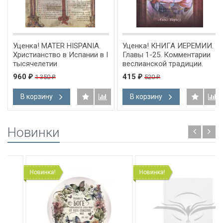
Уценка! MATER HISPANIA.
Уценка! КНИГА ИЕРЕМИИ.
Христианство в Испании в I
Главы 1-25. Комментарии
тысячелетии
веслианской традиции.
Алекс Воргез
960
415
1 350
520
₽
₽
₽
₽
В корзину
В корзину
Новинки
Новинка!
Новинка!