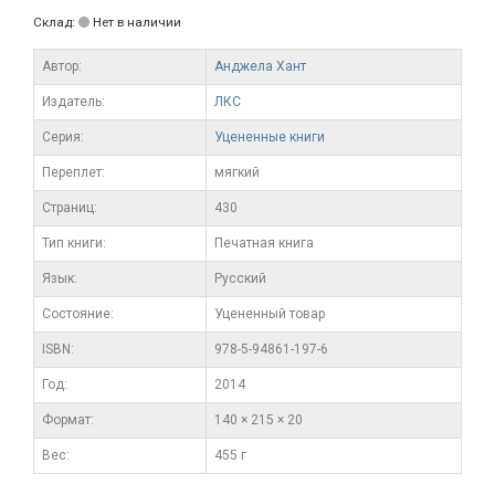
Склад:
Нет в наличии
Автор:
Анджела Хант
Издатель:
ЛКС
Серия:
Уцененные книги
Переплет:
мягкий
Cтраниц:
430
Тип книги:
Печатная книга
Язык:
Русский
Состояние:
Уцененный товар
ISBN:
978-5-94861-197-6
Год:
2014
Формат:
140 × 215 × 20
Вес:
455 г