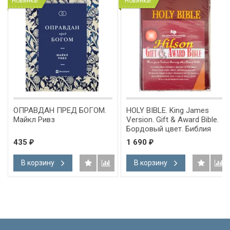
Новинка!
Новинка!
ОПРАВДАН ПРЕД БОГОМ.
HOLY BIBLE. King James
Майкл Ривз
Version. Gift & Award Bible.
Бордовый цвет. Библия
Короля Иакова на
435
1 690
₽
₽
английском языке.
Словарь, карты, закладка,
В корзину
В корзину
подарочная вкладка, слова
Иисуса выделены красным
/200х140/