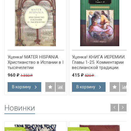
Уценка! MATER HISPANIA.
Уценка! КНИГА ИЕРЕМИИ.
Христианство в Испании в I
Главы 1-25. Комментарии
тысячелетии
веслианской традиции.
Алекс Воргез
960
415
1 350
520
₽
₽
₽
₽
В корзину
В корзину
Новинки