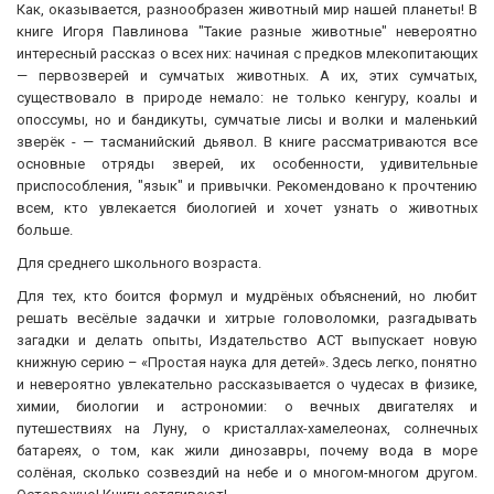
Как, оказывается, разнообразен животный мир нашей планеты! В
книге Игоря Павлинова "Такие разные животные" невероятно
интересный рассказ о всех них: начиная с предков млекопитающих
— первозверей и сумчатых животных. А их, этих сумчатых,
существовало в природе немало: не только кенгуру, коалы и
опоссумы, но и бандикуты, сумчатые лисы и волки и маленький
зверёк - — тасманийский дьявол. В книге рассматриваются все
основные отряды зверей, их особенности, удивительные
приспособления, "язык" и привычки. Рекомендовано к прочтению
всем, кто увлекается биологией и хочет узнать о животных
больше.
Для среднего школьного возраста.
Для тех, кто боится формул и мудрёных объяснений, но любит
решать весёлые задачки и хитрые головоломки, разгадывать
загадки и делать опыты, Издательство АСТ выпускает новую
книжную серию – «Простая наука для детей». Здесь легко, понятно
и невероятно увлекательно рассказывается о чудесах в физике,
химии, биологии и астрономии: о вечных двигателях и
путешествиях на Луну, о кристаллах-хамелеонах, солнечных
батареях, о том, как жили динозавры, почему вода в море
солёная, сколько созвездий на небе и о многом-многом другом.