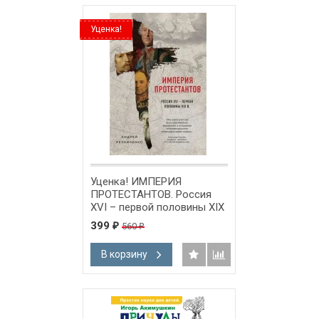
Уценка!
Уценка! ИМПЕРИЯ
ПРОТЕСТАНТОВ. Россия
XVI – первой половины XIX
вв. Андрей Резниченко
399
560
₽
₽
В корзину