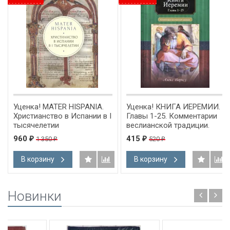
Уценка! MATER HISPANIA.
Уценка! КНИГА ИЕРЕМИИ.
Христианство в Испании в I
Главы 1-25. Комментарии
тысячелетии
веслианской традиции.
Алекс Воргез
960
415
1 350
520
₽
₽
₽
₽
В корзину
В корзину
Новинки