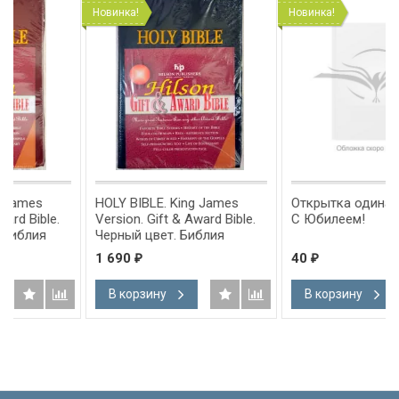
Новинка!
Новинка!
HOLY BIBLE. King James
Открытка одинарная 10x15
.
Version. Gift & Award Bible.
С Юбилеем!
Черный цвет. Библия
Короля Иакова на
1 690
40
₽
₽
английском языке.
,
Словарь, карты, закладка,
В корзину
В корзину
ова
подарочная вкладка, слова
ым
Иисуса выделены красным
/200х140/