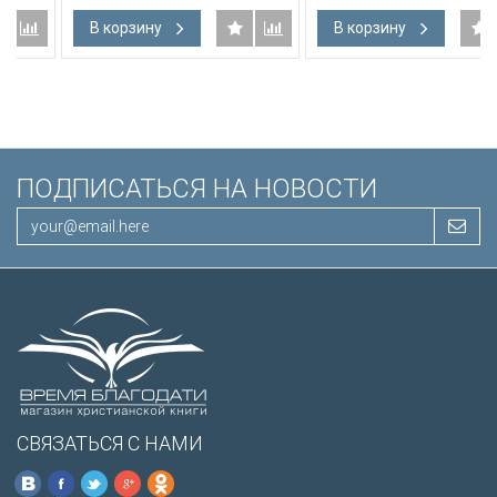
Словарь, карты, закладка,
В корзину
В корзину
а
подарочная вкладка, слова
м
Иисуса выделены красным
/200х140/
ПОДПИСАТЬСЯ НА НОВОСТИ
СВЯЗАТЬСЯ С НАМИ