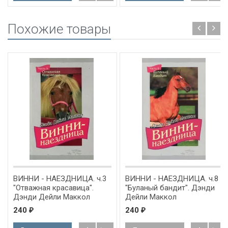
Похожие товары
ВИННИ - НАЕЗДНИЦА. ч.3
ВИННИ - НАЕЗДНИЦА. ч.8
"Отважная красавица".
"Буланый бандит". Дэнди
Дэнди Дейли Маккол
Дейли Маккол
240
240
₽
₽