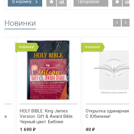
В корзину
Предзаказ
Новинки
Новинка!
Новинка!
HOLY BIBLE. King James
Открытка одинарная 10x15:
Version. Gift & Award Bible.
С Юбилеем!
Черный цвет. Библия
Короля Иакова на
1 690
40
₽
₽
английском языке.