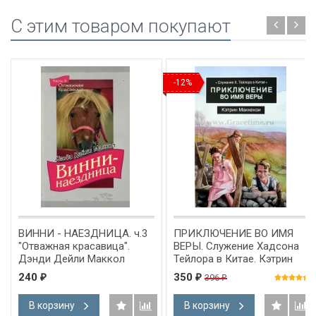
C этим товаром покупают
-12%
ВИННИ - НАЕЗДНИЦА. ч.3
ПРИКЛЮЧЕНИЕ ВО ИМЯ
"Отважная красавица".
ВЕРЫ. Служение Хадсона
Дэнди Дейли Маккол
Тейлора в Китае. Кэтрин
Маккензи
240
350
396
₽
₽
₽
В корзину
В корзину