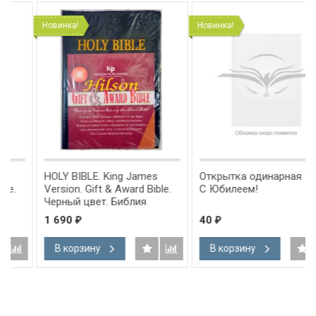
Новинка!
Новинка!
HOLY BIBLE. King James
Открытка одинарная 10x15:
Version. Gift & Award Bible.
С Юбилеем!
Черный цвет. Библия
Короля Иакова на
1 690
40
₽
₽
английском языке.
Словарь, карты, закладка,
В корзину
В корзину
подарочная вкладка, слова
Иисуса выделены красным
/200х140/