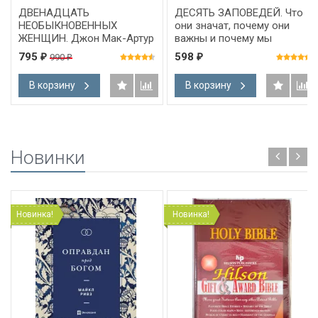
ДВЕНАДЦАТЬ
ДЕСЯТЬ ЗАПОВЕДЕЙ. Что
НЕОБЫКНОВЕННЫХ
они значат, почему они
ЖЕНЩИН. Джон Мак-Артур
важны и почему мы
должны повиноваться им.
795
598
990
₽
₽
₽
Кевин Деянг
В корзину
В корзину
Новинки
Новинка!
Новинка!