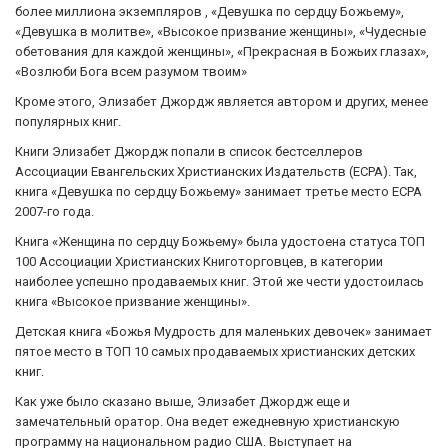
более миллиона экземпляров , «Девушка по сердцу Божьему»,
«Девушка в молитве», «Высокое призвание женщины», «Чудесные
обетования для каждой женщины», «Прекрасная в Божьих глазах»,
«Возлюби Бога всем разумом твоим»
Кроме этого, Элизабет Джордж является автором и других, менее
популярных книг.
Книги Элизабет Джордж попали в список бестселлеров
Ассоциации Евангельских Христианских Издательств (ECPA). Так,
книга «Девушка по сердцу Божьему» занимает третье место ECPA
2007-го года.
Книга «Женщина по сердцу Божьему» была удостоена статуса ТОП
100 Ассоциации Христианских Книготорговцев, в категории
наиболее успешно продаваемых книг. Этой же чести удостоилась
книга «Высокое призвание женщины».
Детская книга «Божья Мудрость для маленьких девочек» занимает
пятое место в ТОП 10 самых продаваемых христианских детских
книг.
Как уже было сказано выше, Элизабет Джордж еще и
замечательный оратор. Она ведет ежедневную христианскую
программу на национальном радио США. Выступает на