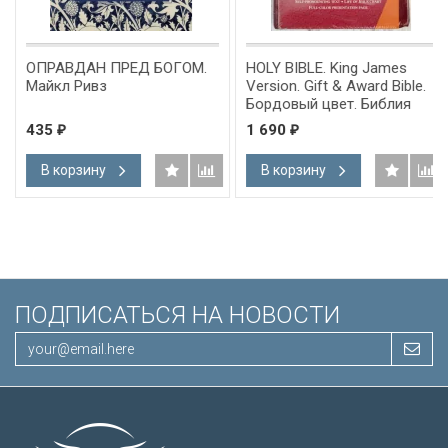
ОПРАВДАН ПРЕД БОГОМ.
HOLY BIBLE. King James
Майкл Ривз
Version. Gift & Award Bible.
Бордовый цвет. Библия
Короля Иакова на
435
1 690
₽
₽
английском языке.
Словарь, карты, закладка,
В корзину
В корзину
подарочная вкладка, слова
Иисуса выделены красным
/200х140/
ПОДПИСАТЬСЯ НА НОВОСТИ