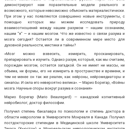
демонстрируют нам поразительные модели реального и
возможного, которые невозможно объяснить материалистически.
При этом у нас появляются совершенно новые инструменты, с
помощью которых мы можем исследовать природу
взаимоотношений между нашим разумом — нашим сознанием,
нашим "я" — и нашим мозгом. Что же известно о связи разума и
мозга сегодня? Остается ли в современном мире место для
духовной реальности, мистики и тайны?
«Мозг можно взвесить, измерить, просканировать,
препарировать и изучить. Однако разум, который, как мы считаем,
порожден мозгом, остается загадкой. Он не имеет ни массы, ни
объема, ни формы, его не измерить в пространстве и времени, и
тем не менее он так же реален, как нейроны, нейромедиаторы и
синапсы. И сила его невероятно велика». — Марио Борегар, «Войны
мозга. Научные споры вокруг разума и сознания»
Марио Борегар (Mario Beauregard) — канадский когнитивный
нейробиолог, доктор философии.
Получил степень бакалавра по психологии и степень доктора в
области неврологии в Университете Монреаля в Канаде. Получил
постдокторские стипендии в Медицинской школе Университета
Техаса (Хьюстон) и Монреальском неврологическом институте