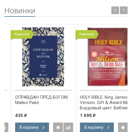
Новинки
Новинка!
Новинка!
ОПРАВДАН ПРЕД БОГОМ.
HOLY BIBLE. King James
Майкл Ривз
Version. Gift & Award Bible.
Бордовый цвет. Библия
Короля Иакова на
435
1 690
₽
₽
английском языке.
Словарь, карты, закладка,
В корзину
В корзину
подарочная вкладка, слова