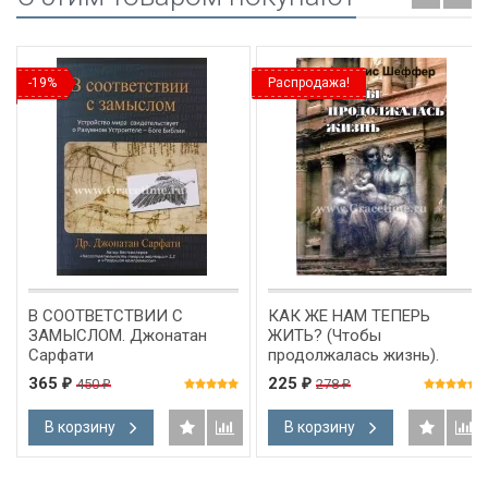
-19%
Распродажа!
В СООТВЕТСТВИИ С
КАК ЖЕ НАМ ТЕПЕРЬ
ЗАМЫСЛОМ. Джонатан
ЖИТЬ? (Чтобы
Сарфати
продолжалась жизнь).
Френсис Шеффер
365
225
450
278
₽
₽
₽
₽
В корзину
В корзину