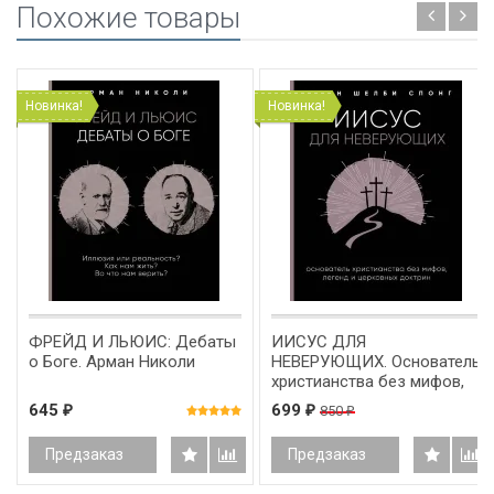
Похожие товары
Новинка!
Новинка!
ФРЕЙД И ЛЬЮИС: Дебаты
ИИСУС ДЛЯ
о Боге. Арман Николи
НЕВЕРУЮЩИХ. Основатель
христианства без мифов,
легенд и церковных
645
699
850
₽
₽
₽
доктрин. Джон Шелби
Спонг
Предзаказ
Предзаказ