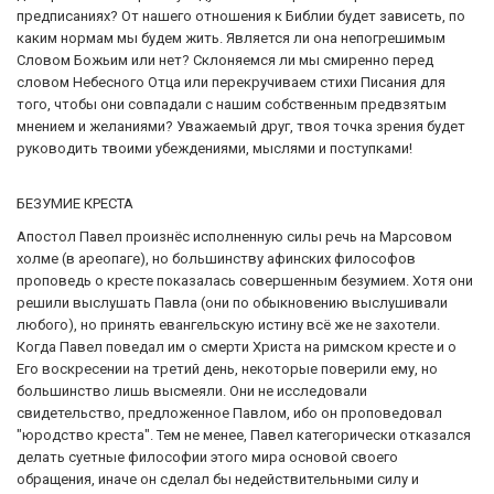
предписаниях? От нашего отношения к Библии будет зависеть, по
каким нормам мы будем жить. Является ли она непогрешимым
Словом Божьим или нет? Склоняемся ли мы смиренно перед
словом Небесного Отца или перекручиваем стихи Писания для
того, чтобы они совпадали с нашим собственным предвзятым
мнением и желаниями? Уважаемый друг, твоя точка зрения будет
руководить твоими убеждениями, мыслями и поступками!
БЕЗУМИЕ КРЕСТА
Апостол Павел произнёс исполненную силы речь на Марсовом
холме (в ареопаге), но большинству афинских философов
проповедь о кресте показалась совершенным безумием. Хотя они
решили выслушать Павла (они по обыкновению выслушивали
любого), но принять евангельскую истину всё же не захотели.
Когда Павел поведал им о смерти Христа на римском кресте и о
Его воскресении на третий день, некоторые поверили ему, но
большинство лишь высмеяли. Они не исследовали
свидетельство, предложенное Павлом, ибо он проповедовал
"юродство креста". Тем не менее, Павел категорически отказался
делать суетные философии этого мира основой своего
обращения, иначе он сделал бы недействительными силу и