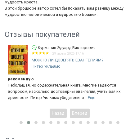
мудрость креста.
В этой брошюре автор хотел бы показать вам разницу между
мудростью человеческой и мудростью Божьей.
Отзывы покупателей
икторович
Власенко Виталий Вик
17:16
23 апреля 2025 09
ЕВАНГЕЛИЯМ?
Уценка! СМЕРТЬ И ВОСКРЕ
ИИСУСА ХРИСТА....
Лин Гарднер
га. Многие задаются
Замечательная книга, как и все книги 
вангелия, учитывая их
идёт комментарий на Страсти и Воскре
ьно...
Еще
толкование или духовное значение...
Е
Назад
Вперед