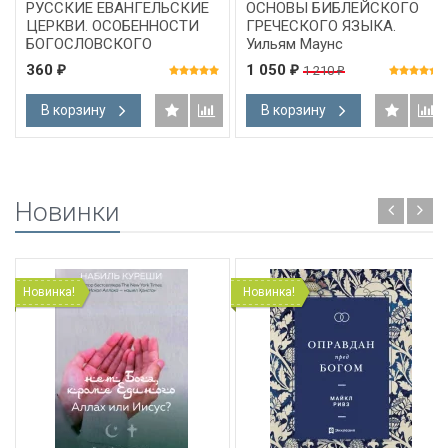
РУССКИЕ ЕВАНГЕЛЬСКИЕ
ОСНОВЫ БИБЛЕЙСКОГО
ЦЕРКВИ. ОСОБЕННОСТИ
ГРЕЧЕСКОГО ЯЗЫКА.
БОГОСЛОВСКОГО
Уильям Маунс
РАЗВИТИЯ. Алексей
360
1 050
1 210
₽
₽
₽
Коломийцев - 4 DVD
В корзину
В корзину
Новинки
Новинка!
Новинка!