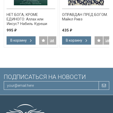
А, КРОМЕ
ОПРАВДАН ПРЕД БОГОМ.
HOLY BIBL
: Аллах или
Майкл Ривз
Version. Gi
Набиль Куреши
Бордовый 
Короля И
435
1 690
₽
₽
английско
Словарь, 
ину
В корзину
В корзи
подарочна
Иисуса в
/200х140/
ПОДПИСАТЬСЯ НА НОВОСТИ