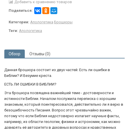
Добавить к сравнению товаров
Поделиться:
Категории:
Апологетика
Брошюры
Теги:
Апологетика
Обзор
Отзывы (0)
Данная брошюра состоит из двух частей: Есть ли ошибки в
Библии? И Безумие креста.
ЕСТЬ ЛИ ОШИБКИ В БИБЛИИ?
Эта брошюра посвящена важнейшей теме - достоверности и
истинности Библии. Началом послужила переписка с хорошим
знакомым, который поинтересовался, действительно ли я верю в
безошибочность Писания. Вопрос этот чрезвычайно важен,
потому что если Библия недостоверно излагает научные факты,
например, из области геологии, физики и астрономии, как можно
доверять её авторитету в духовных вопросах и нравственных