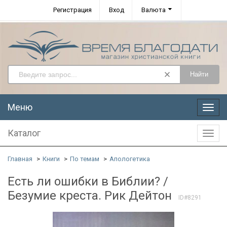
Регистрация
Вход
Валюта
Найти
Меню
Меню
Каталог
Катал
Главная
Книги
По темам
Апологетика
Есть ли ошибки в Библии? /
Безумие креста. Рик Дейтон
ID#8291