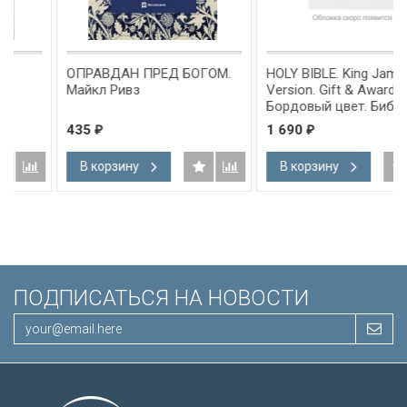
ОПРАВДАН ПРЕД БОГОМ.
HOLY BIBLE. King James
Майкл Ривз
Version. Gift & Award Bible.
Бордовый цвет. Библия
Короля Иакова на
435
1 690
₽
₽
английском языке.
Словарь, карты, закладка,
В корзину
В корзину
подарочная вкладка, слова
Иисуса выделены красным
/200х140/
ПОДПИСАТЬСЯ НА НОВОСТИ