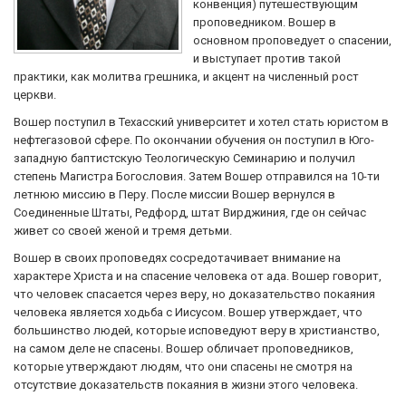
конвенция) путешествующим
проповедником. Вошер в
основном проповедует о спасении,
и выступает против такой
практики, как молитва грешника, и акцент на численный рост
церкви.
Вошер поступил в Техасский университет и хотел стать юристом в
нефтегазовой сфере. По окончании обучения он поступил в Юго-
западную баптистскую Теологическую Семинарию и получил
степень Магистра Богословия. Затем Вошер отправился на 10-ти
летнюю миссию в Перу. После миссии Вошер вернулся в
Соединенные Штаты, Редфорд, штат Вирджиния, где он сейчас
живет со своей женой и тремя детьми.
Вошер в своих проповедях сосредотачивает внимание на
характере Христа и на спасение человека от ада. Вошер говорит,
что человек спасается через веру, но доказательство покаяния
человека является ходьба с Иисусом. Вошер утверждает, что
большинство людей, которые исповедуют веру в христианство,
на самом деле не спасены. Вошер обличает проповедников,
которые утверждают людям, что они спасены не смотря на
отсутствие доказательств покаяния в жизни этого человека.