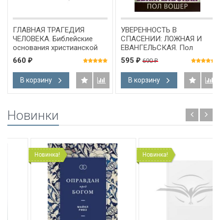
ГЛАВНАЯ ТРАГЕДИЯ
УВЕРЕННОСТЬ В
ЧЕЛОВЕКА. Библейские
СПАСЕНИИ: ЛОЖНАЯ И
основания христианской
ЕВАНГЕЛЬСКАЯ. Пол
веры. Пол Вошер
Вошер
660
595
690
₽
₽
₽
В корзину
В корзину
Новинки
Новинка!
Новинка!