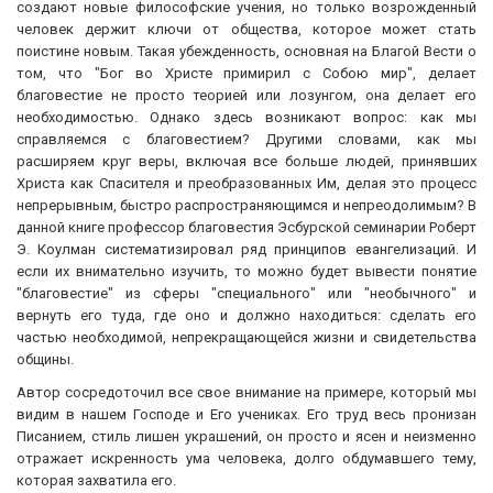
создают новые философские учения, но только возрожденный
человек держит ключи от общества, которое может стать
поистине новым. Такая убежденность, основная на Благой Вести о
том, что "Бог во Христе примирил с Собою мир", делает
благовестие не просто теорией или лозунгом, она делает его
необходимостью. Однако здесь возникают вопрос: как мы
справляемся с благовестием? Другими словами, как мы
расширяем круг веры, включая все больше людей, принявших
Христа как Спасителя и преобразованных Им, делая это процесс
непрерывным, быстро распространяющимся и непреодолимым? В
данной книге профессор благовестия Эсбурской семинарии Роберт
Э. Коулман систематизировал ряд принципов евангелизаций. И
если их внимательно изучить, то можно будет вывести понятие
"благовестие" из сферы "специального" или "необычного" и
вернуть его туда, где оно и должно находиться: сделать его
частью необходимой, непрекращающейся жизни и свидетельства
общины.
Автор сосредоточил все свое внимание на примере, который мы
видим в нашем Господе и Его учениках. Его труд весь пронизан
Писанием, стиль лишен украшений, он просто и ясен и неизменно
отражает искренность ума человека, долго обдумавшего тему,
которая захватила его.