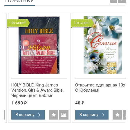
Новинка!
Новинка!
HOLY BIBLE. King James
Открытка одинарная 10x15:
Version. Gift & Award Bible.
С Юбилеем!
Черный цвет. Библия
Короля Иакова на
1 690
40
₽
₽
английском языке.
Словарь, карты, закладка,
В корзину
В корзину
подарочная вкладка, слова
Иисуса выделены красным
/200х140/