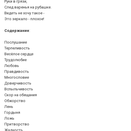
Руки в грязи,
След варенья на рубашке.
Видеть не хочу такое -
Это зеркало - плохое!
Содержание
:
Послушание
Терпеливость
Весёлое сердце
Трудолюбие
Любовь
Правдивость
Многословие
Доверчивость
Вспыльчивость
Скор на обещания
Обжорство
Лень
Гордыня
Ложь
Притворство
Жадность