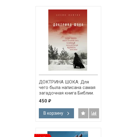
ДОКТРИНА ШОКА: Для
чего была написана самая
загадочная книга Библии.
Элейн Пейглс
450
₽
В корзину