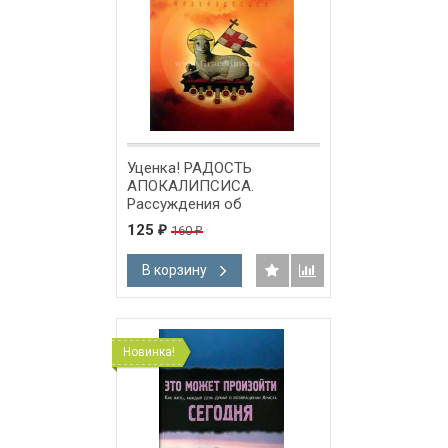
Уценка! РАДОСТЬ
АПОКАЛИПСИСА.
Рассуждения об
Откровении. Сергей
125
160
₽
₽
Головин
В корзину
Новинка!