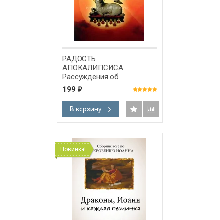
РАДОСТЬ
АПОКАЛИПСИСА.
Рассуждения об
Откровении. Сергей
199
₽
Головин
В корзину
Новинка!