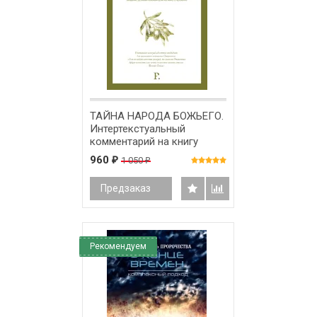
ТАЙНА НАРОДА БОЖЬЕГО.
Интертекстуальный
комментарий на книгу
Откровение. Ярослав
960
1 050
₽
₽
Вязовский
Предзаказ
Рекомендуем