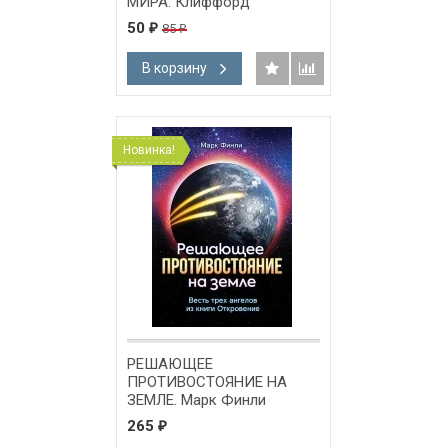
МИРА. Клиффорд
Гольдштейн
50
85
₽
₽
В корзину
Новинка!
РЕШАЮЩЕЕ
ПРОТИВОСТОЯНИЕ НА
ЗЕМЛЕ. Марк Финли
265
₽