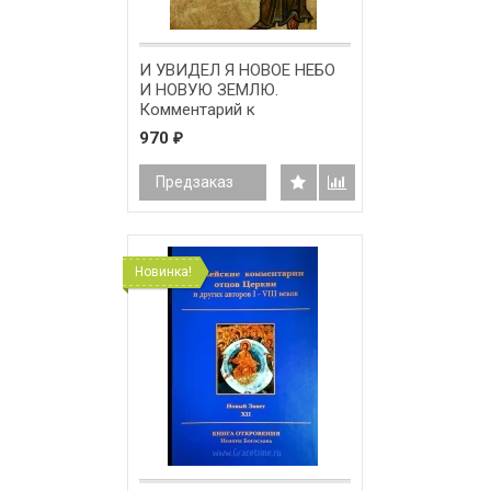
И УВИДЕЛ Я НОВОЕ НЕБО
И НОВУЮ ЗЕМЛЮ.
Комментарий к
Апокалипсису. Ианнуарий
970
₽
Ивлиев
Предзаказ
Новинка!