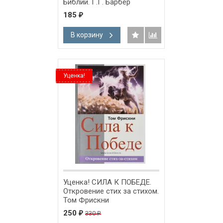
Библии. Г.Г. Барбер
185
₽
В корзину
Уценка!
Уценка! СИЛА К ПОБЕДЕ.
Откровение стих за стихом.
Том Фрискни
250
330
₽
₽