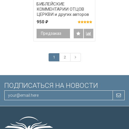
БИБЛЕЙСКИЕ
КОММЕНТАРИИ ОТЦОВ
ЦЕРКВИ и других авторов
I-VIII веков. Новый Завет.
950
₽
Том 12. Откровение Иоанна
Предзаказ
1
2
ПОДПИСАТЬСЯ НА НОВОСТИ