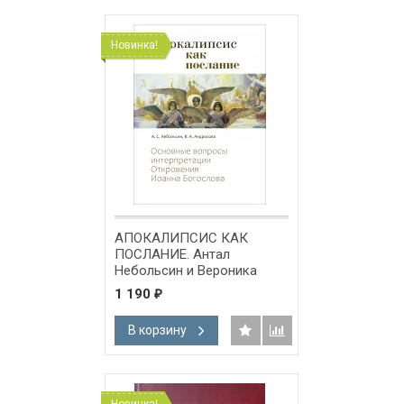
Новинка!
АПОКАЛИПСИС КАК
ПОСЛАНИЕ. Антал
Небольсин и Вероника
Андросова
1 190
₽
В корзину
Новинка!