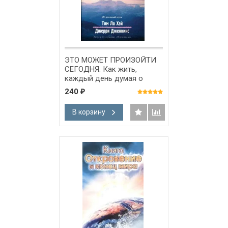
ЭТО МОЖЕТ ПРОИЗОЙТИ
СЕГОДНЯ. Как жить,
каждый день думая о
возвращении Христа. Тим
240
₽
Ла Хей и Джерри Дженкинс
В корзину