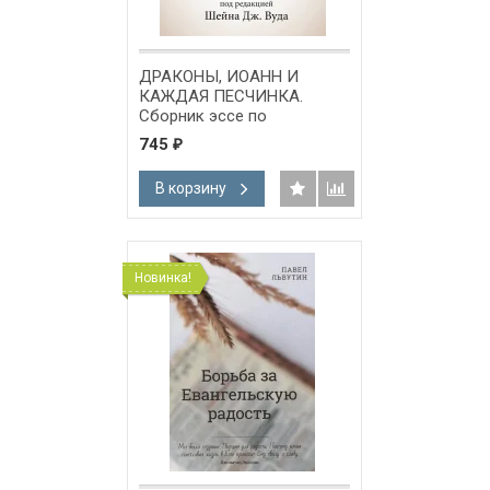
ДРАКОНЫ, ИОАНН И
КАЖДАЯ ПЕСЧИНКА.
Сборник эссе по
Откровению Иоанна. Шейн
745
₽
Вуд
В корзину
Новинка!