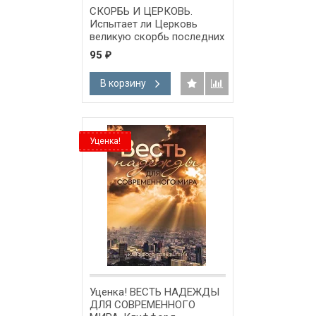
СКОРБЬ И ЦЕРКОВЬ.
Испытает ли Церковь
великую скорбь последних
времен? Чак Смит
95
₽
В корзину
Уценка!
Уценка! ВЕСТЬ НАДЕЖДЫ
ДЛЯ СОВРЕМЕННОГО