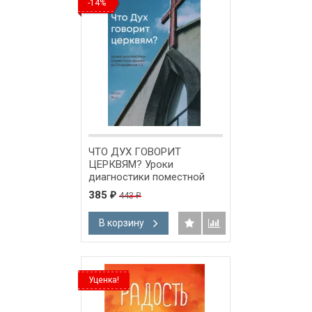
-14%
ЧТО ДУХ ГОВОРИТ
ЦЕРКВЯМ? Уроки
диагностики поместной
церкви из Откровения 1-3.
385
443
₽
₽
Марк Жук
В корзину
Уценка!