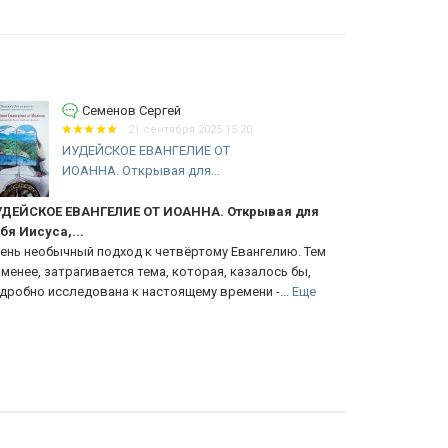
Семенов Сергей
21 сентября 2025 15:20
ИУДЕЙСКОЕ ЕВАНГЕЛИЕ ОТ
ИОАННА. Открывая для...
ДЕЙСКОЕ ЕВАНГЕЛИЕ ОТ ИОАННА. Открывая для
рекоменду
бя Иисуса,...
Фундаменталь
ень необычный подход к четвёртому Евангелию. Тем
посланию к Р
 менее, затрагивается тема, которая, казалось бы,
содержит мно
дробно исследована к настоящему времени -...
Еще
Еще