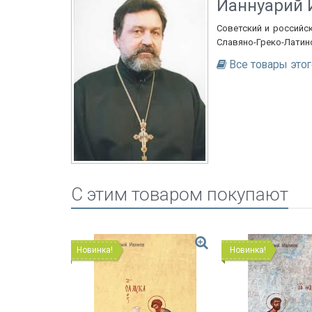
Ианнуарий 
Советский и российс
Славяно-Греко-Латинс
Все товары этог
C этим товаром покупают
Новинка!
Новинка!