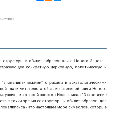
еистика
я структуры и обилия образов книге Нового Завета -
 отражающее конкретную церковную, политическую и
"апокалиптическими" страхами и эсхатологическими
ной: дать читателю этой замечательной книги Нового
итуацию, в которой апостол Иоанн писал "Откровение
вета с точки зрения ее структуры и обилия образов, для
 Апокалипсиса - это настоящее море символов, которые