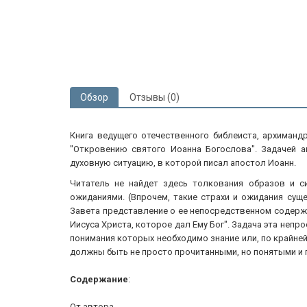
Обзор
Отзывы (0)
Книга ведущего отечественного библеиста, архиманд
"Откровению святого Иоанна Богослова". Задачей 
духовную ситуацию, в которой писал апостол Иоанн.
Читатель не найдет здесь толкования образов и с
ожиданиями. (Впрочем, такие страхи и ожидания сущ
Завета представление о ее непосредственном содерж
Иисуса Христа, которое дал Ему Бог". Задача эта непро
понимания которых необходимо знание или, по крайней
должны быть не просто прочитанными, но понятыми и
Содержание
:
От автора