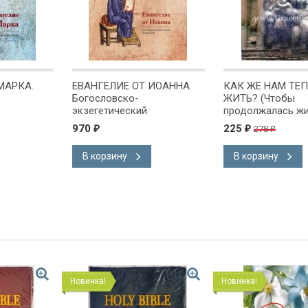
МАРКА.
ЕВАНГЕЛИЕ ОТ ИОАННА.
КАК ЖЕ НАМ ТЕП
Богословско-
ЖИТЬ? (Чтобы
экзегетический
продолжалась жи
аннуарий
комментарий. Ианнуарий
Френсис Шеффе
970
225
278
₽
₽
₽
Ивлиев
В корзину
В корзину
Новинка!
Новинка!