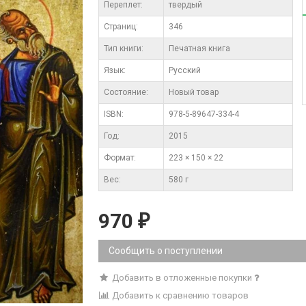
Переплет:
твердый
Cтраниц:
346
Тип книги:
Печатная книга
Язык:
Русский
Состояние:
Новый товар
ISBN:
978-5-89647-334-4
Год:
2015
Формат:
223 × 150 × 22
Вес:
580 г
970
₽
Сообщить о поступлении
Добавить в отложенные покупки
Добавить к сравнению товаров