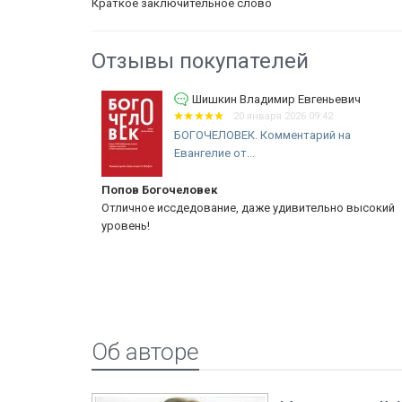
Краткое заключительное слово
Отзывы покупателей
ич
Шишкин Владимир Евгеньевич
20 января 2026 09:42
ие
БОГОЧЕЛОВЕК. Комментарий на
Евангелие от...
Попов Богочеловек
их библеистов
Отличное иссдедование, даже удивительно высокий
уровень!
Об авторе