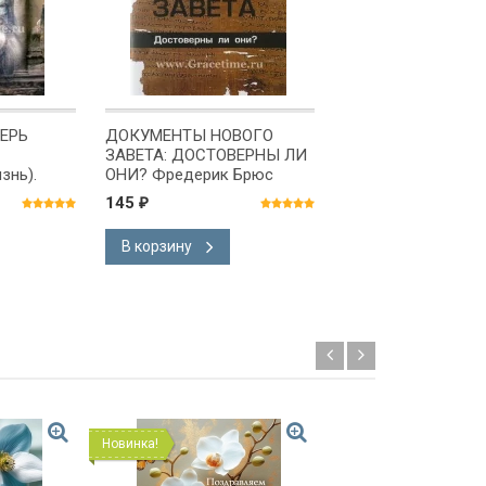
ЕРЬ
ДОКУМЕНТЫ НОВОГО
ВЕСТНИКИ ЦАРСТ
ЗАВЕТА: ДОСТОВЕРНЫ ЛИ
Богословие ветхо
знь).
ОНИ? Фредерик Брюс
пророков. Алексе
р
Прокопенко /мягк
145
790
₽
₽
переплет/
В корзину
В корзину
Новинка!
Новинка!