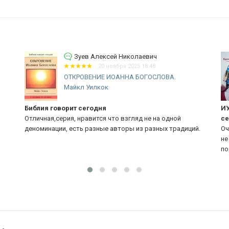
Зуев Алексей Николаевич
20 ноября 2025 18:48
ОТКРОВЕНИЕ ИОАННА БОГОСЛОВА.
Майкл Уилкок
Библия говорит сегодня
ИУ
Отличная,серия, нравится что взгляд не на одной
се
деноминации, есть разные авторы из разных традиций.
Оч
не
по