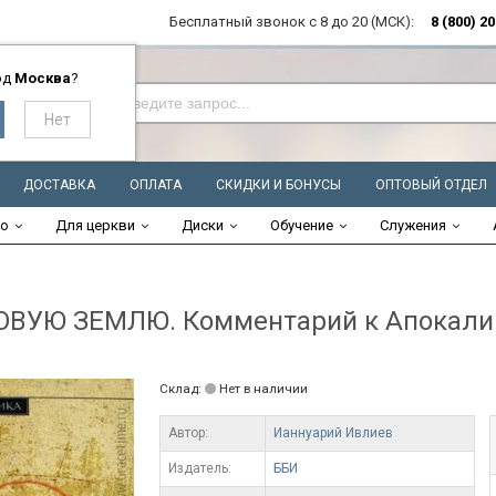
Бесплатный звонок с 8 до 20 (МСК):
8 (800) 2
од
Москва
?
ДОСТАВКА
ОПЛАТА
СКИДКИ И БОНУСЫ
ОПТОВЫЙ ОТДЕЛ
во
Для церкви
Диски
Обучение
Служения
ОВУЮ ЗЕМЛЮ. Комментарий к Апокалип
Склад:
Нет в наличии
Автор:
Ианнуарий Ивлиев
Издатель:
ББИ