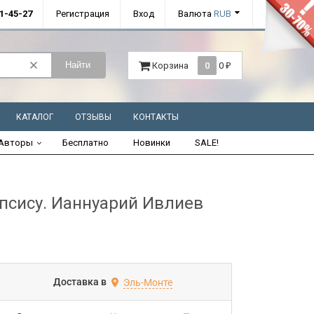
01-45-27
Регистрация
Вход
Валюта
RUB
Найти
Корзина
0
0
₽
КАТАЛОГ
ОТЗЫВЫ
КОНТАКТЫ
Авторы
Бесплатно
Новинки
SALE!
сису. Ианнуарий Ивлиев
Доставка в
Эль-Монте