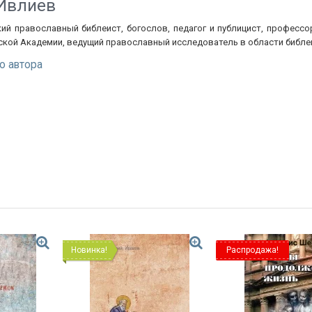
Ивлиев
кий православный библеист, богослов, педагог и публицист, професс
кой Академии, ведущий православный исследователь в области библеи
о автора
Новинка!
Распродажа!