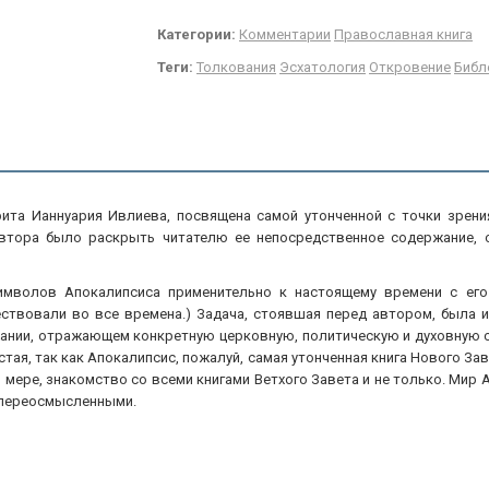
Категории:
Комментарии
Православная книга
Теги:
Толкования
Эсхатология
Откровение
Библ
рита Ианнуария Ивлиева, посвящена самой утонченной с точки зрени
автора было раскрыть читателю ее непосредственное содержание,
имволов Апокалипсиса применительно к настоящему времени с его 
ествовали во все времена.) Задача, стоявшая перед автором, была и
ании, отражающем конкретную церковную, политическую и духовную с
стая, так как Апокалипсис, пожалуй, самая утонченная книга Нового За
 мере, знакомство со всеми книгами Ветхого Завета и не только. Мир
 переосмысленными.