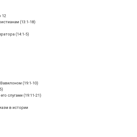
 12
ристианам (13:1-18)
ратора (14:1-5)
Вавилоном (19:1-10)
5)
го слугами (19:11-21)
иазм в истории