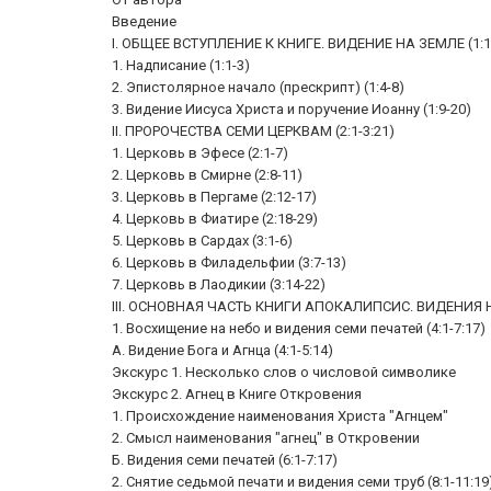
Введение
I. ОБЩЕЕ ВСТУПЛЕНИЕ К КНИГЕ. ВИДЕНИЕ НА ЗЕМЛЕ (1:1
1. Надписание (1:1-3)
2. Эпистолярное начало (прескрипт) (1:4-8)
3. Видение Иисуса Христа и поручение Иоанну (1:9-20)
II. ПРОРОЧЕСТВА СЕМИ ЦЕРКВАМ (2:1-3:21)
1. Церковь в Эфесе (2:1-7)
2. Церковь в Смирне (2:8-11)
3. Церковь в Пергаме (2:12-17)
4. Церковь в Фиатире (2:18-29)
5. Церковь в Сардах (3:1-6)
6. Церковь в Филадельфии (3:7-13)
7. Церковь в Лаодикии (3:14-22)
III. ОСНОВНАЯ ЧАСТЬ КНИГИ АПОКАЛИПСИС. ВИДЕНИЯ НА 
1. Восхищение на небо и видения семи печатей (4:1-7:17)
А. Видение Бога и Агнца (4:1-5:14)
Экскурс 1. Несколько слов о числовой символике
Экскурс 2. Агнец в Книге Откровения
1. Происхождение наименования Христа "Агнцем"
2. Смысл наименования "агнец" в Откровении
Б. Видения семи печатей (6:1-7:17)
2. Снятие седьмой печати и видения семи труб (8:1-11:19).