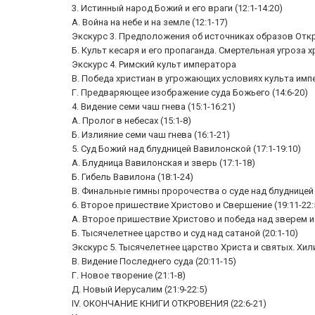
3. Истинный народ Божий и его враги (12:1-14:20)
A. Война на небе и на земле (12:1-17)
Экскурс 3. Предположения об источниках образов Откр
Б. Культ кесаря и его пропаганда. Смертельная угроза х
Экскурс 4. Римский культ императора
B. Победа христиан в угрожающих условиях культа импе
Г. Предваряющее изображение суда Божьего (14:6-20)
4. Видение семи чаш гнева (15:1-16:21)
А. Пролог в небесах (15:1-8)
Б. Излияние семи чаш гнева (16:1-21)
5. Суд Божий над блудницей Вавилонской (17:1-19:10)
A. Блудница Вавилонская и зверь (17:1-18)
Б. Гибель Вавилона (18:1-24)
B. Финальные гимны пророчества о суде над блудницей 
6. Второе пришествие Христово и Свершение (19:11-22:
A. Второе пришествие Христово и победа над зверем и е
Б. Тысячелетнее царство и суд над сатаной (20:1-10)
Экскурс 5. Тысячелетнее царство Христа и святых. Хил
B. Видение Последнего суда (20:11-15)
Г. Новое творение (21:1-8)
Д. Новый Иерусалим (21:9-22:5)
IV. ОКОНЧАНИЕ КНИГИ ОТКРОВЕНИЯ (22:6-21)