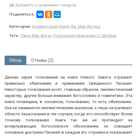
Добавить к сравнению товаров
Поделиться:
Категории:
Комментарии
Книги Дж. Мак-Артура
Теги:
Джон Мак-Артур
Толкования
Евангелие от Матфея
Обзор
Отзывы (2)
Данная серия толкований на книги Нового Завета отражает
правильно объяснение и применения Священного Писания.
Некоторые толкования носят, главным образом, лингвистический
характер, другие больше внимания богословию и гомилетике. Эта
книга посвящена, в основном, толкованию, то есть объяснению.
Она не занимается лингвистическим анализом, а лишь затрагивает
область языкознания в тех случаях, когда это способствует более
точному толкованию. Книга так же не претендует на
исчерпывающее богословское обоснование, но освещает
основные доктрины Писания в каждом его отрывке и показывает