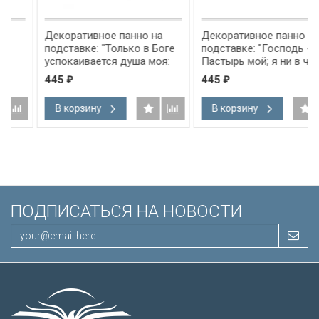
Декоративное панно на
Декоративное панно на
подставке: "Только в Боге
подставке: "Господь -
успокаивается душа моя:
Пастырь мой; я ни в чем не
от Него спасение мое" Пс
буду нуждаться" Пс 22:1
445
445
₽
₽
61:2
В корзину
В корзину
ПОДПИСАТЬСЯ НА НОВОСТИ