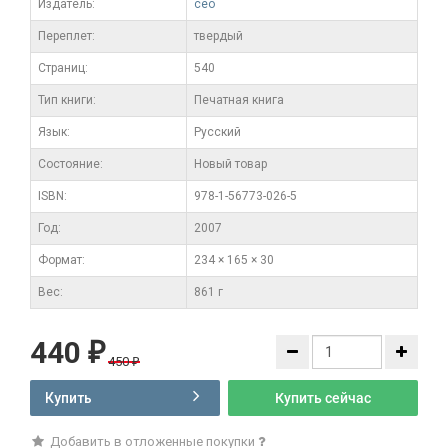
Издатель:
ceo
Переплет:
твердый
Cтраниц:
540
Тип книги:
Печатная книга
Язык:
Русский
Состояние:
Новый товар
ISBN:
978-1-56773-026-5
Год:
2007
Формат:
234 × 165 × 30
Вес:
861 г
440
₽
450
₽
Купить
Купить сейчас
Добавить в отложенные покупки