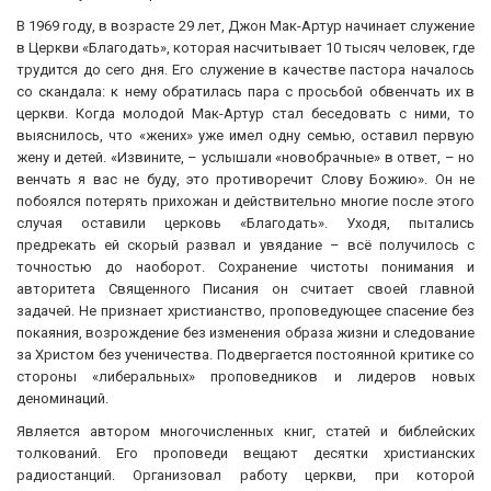
В 1969 году, в возрасте 29 лет, Джон Мак-Артур начинает служение
в Церкви «Благодать», которая насчитывает 10 тысяч человек, где
трудится до сего дня. Его служение в качестве пастора началось
со скандала: к нему обратилась пара с просьбой обвенчать их в
церкви. Когда молодой Мак-Артур стал беседовать с ними, то
выяснилось, что «жених» уже имел одну семью, оставил первую
жену и детей. «Извините, – услышали «новобрачные» в ответ, – но
венчать я вас не буду, это противоречит Слову Божию». Он не
побоялся потерять прихожан и действительно многие после этого
случая оставили церковь «Благодать». Уходя, пытались
предрекать ей скорый развал и увядание – всё получилось с
точностью до наоборот. Сохранение чистоты понимания и
авторитета Священного Писания он считает своей главной
задачей. Не признает христианство, проповедующее спасение без
покаяния, возрождение без изменения образа жизни и следование
за Христом без ученичества. Подвергается постоянной критике со
стороны «либеральных» проповедников и лидеров новых
деноминаций.
Является автором многочисленных книг, статей и библейских
толкований. Его проповеди вещают десятки христианских
радиостанций. Организовал работу церкви, при которой