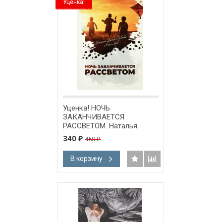
Уценка!
Уценка! НОЧЬ
ЗАКАНЧИВАЕТСЯ
РАССВЕТОМ. Наталья
Даник-Гребнева, Анна Лукс
340
450
₽
₽
В корзину